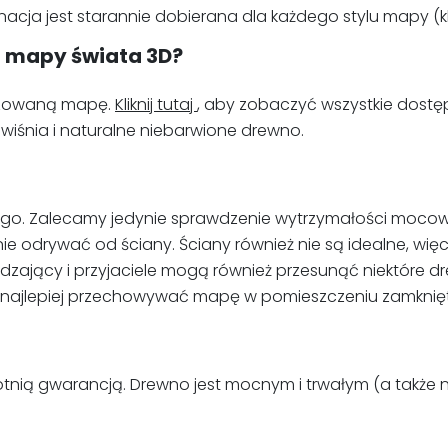
a jest starannie dobierana dla każdego stylu mapy (klasy
j mapy świata 3D?
lizowaną mapę.
Kliknij tutaj
, aby zobaczyć wszystkie dostę
 wiśnia i naturalne niebarwione drewno.
go. Zalecamy jedynie sprawdzenie wytrzymałości mocowani
 odrywać od ściany. Ściany również nie są idealne, więc
ający i przyjaciele mogą również przesunąć niektóre dre
 więc najlepiej przechowywać mapę w pomieszczeniu zamk
nią gwarancją. Drewno jest mocnym i trwałym (a także n