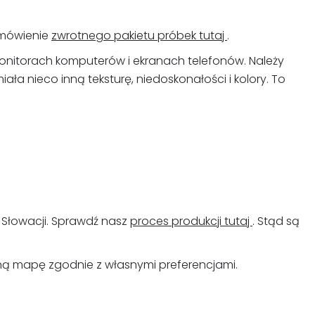
amówienie
zwrotnego pakietu próbek tutaj
.
monitorach komputerów i ekranach telefonów. Należy
ła nieco inną teksturę, niedoskonałości i kolory. To
 Słowacji. Sprawdź nasz
proces produkcji tutaj
. Stąd są
ną mapę zgodnie z własnymi preferencjami.