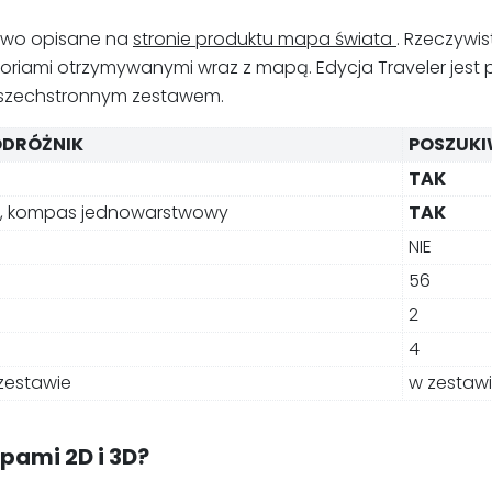
łowo opisane na
stronie produktu mapa świata
. Rzeczywi
akcesoriami otrzymywanymi wraz z mapą. Edycja Traveler je
j wszechstronnym zestawem.
ODRÓŻNIK
POSZUKI
TAK
E, kompas jednowarstwowy
TAK
NIE
56
2
4
zestawie
w zestaw
pami 2D i 3D?