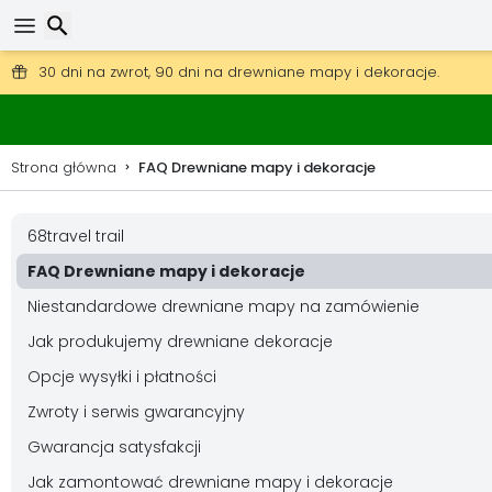
Darmowa wysyłka przy zamówieniach powyżej 345 zł.
30 dni na zwrot, 90 dni na drewniane mapy i dekoracje.
Wyszukaj
Strona główna
FAQ Drewniane mapy i dekoracje
68travel trail
FAQ Drewniane mapy i dekoracje
Niestandardowe drewniane mapy na zamówienie
Jak produkujemy drewniane dekoracje
Opcje wysyłki i płatności
Zwroty i serwis gwarancyjny
Gwarancja satysfakcji
Jak zamontować drewniane mapy i dekoracje