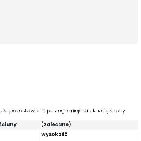
st pozostawienie pustego miejsca z każdej strony.
ściany
(zalecane)
ć
wysokość