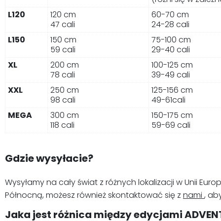
L120
120 cm
60-70 cm
47 cali
24-28 cali
L150
150 cm
75-100 cm
59 cali
29-40 cali
XL
200 cm
100-125 cm
78 cali
39-49 cali
XXL
250 cm
125-156 cm
98 cali
49-61cali
MEGA
300 cm
150-175 cm
118 cali
59-69 cali
Gdzie wysyłacie?
Wysyłamy na cały świat z różnych lokalizacji w Unii Europ
Północną, możesz również skontaktować się z
nami
, ab
Jaka jest różnica między edycjami ADVEN