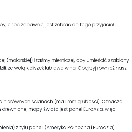
y, choć zabawniej jest zebrać do tego przyjaciół i
 (malarskiej) i taśmy mierniczej, aby umieścić szablony
li, że wolą kieliszek lub dwa wina. Obejrzyj również nasz
ekko nierównych ścianach (ma 1 mm grubości). Oznacza
 drewnianej mapy świata jest panel EuroAzja, więc
ia) z tyłu paneli (Ameryka Północna i Euroazja).