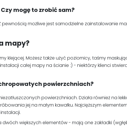
 Czy mogę to zrobić sam?
 Z pewnością możliwe jest samodzielne zainstalowanie map
ia mapy?
y klejącej. Możesz także użyć poziomicy, taśmy maskującej
lacji całej mapy na ścianie :) - niektórzy klienci stwierdzi
 chropowatych powierzchniach?
, niezatłuszczonych powierzchniach. Działa również na l
wypróbowania jej na małym kawałku. Najcięższym elementem
stalacji.
dwóch większych elementów - mają one zakładki (wgłębien