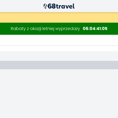
Rabaty z okazji letniej wyprzedaży
06
04
41
04
Wyszukaj