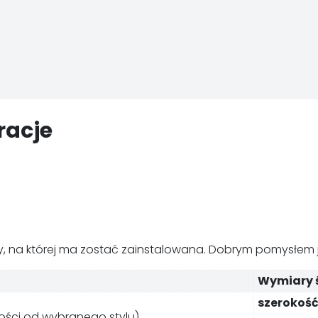
racje
, na której ma zostać zainstalowana. Dobrym pomysłem je
Wymiary 
szerokoś
żności od wybranego stylu)