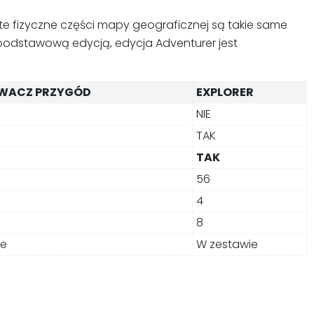
ste fizyczne części mapy geograficznej są takie same
st podstawową edycją, edycja Adventurer jest
WACZ PRZYGÓD
EXPLORER
NIE
TAK
TAK
56
4
8
ie
W zestawie