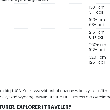
130+ cm
51+ cali
160+ cm
63+ cali
215+ cm
84+ cali
260+ cm
102+ cali
320+ cm
126+ cali
ejskiej i USA. Koszt wysyłki jest obliczany w koszyku. Jeśl
y uzyskać wycenę wysyłki UPS lub DHL Express dla określon
TURER, EXPLORER i TRAVELER?