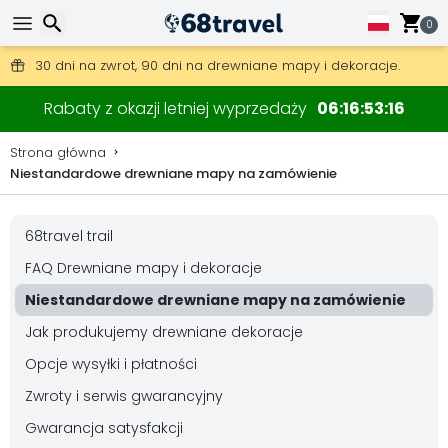
0
Darmowa wysyłka przy zamówieniach powyżej 345 zł.
30 dni na zwrot, 90 dni na drewniane mapy i dekoracje.
Wyszukaj
Rabaty z okazji letniej wyprzedaży
06
16
53
15
Strona główna
Niestandardowe drewniane mapy na zamówienie
Wyszukaj
68travel trail
FAQ Drewniane mapy i dekoracje
Niestandardowe drewniane mapy na zamówienie
Jak produkujemy drewniane dekoracje
Opcje wysyłki i płatności
Zwroty i serwis gwarancyjny
Gwarancja satysfakcji