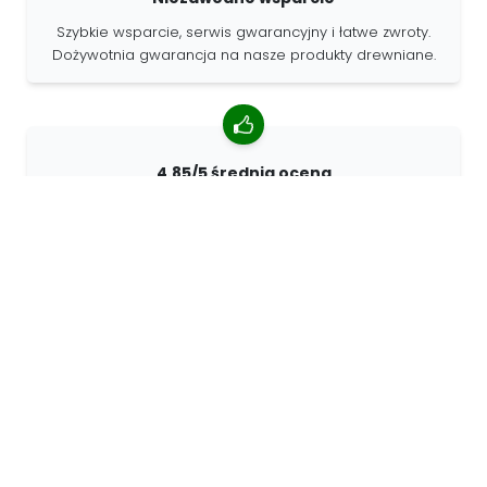
Szybkie wsparcie, serwis gwarancyjny i łatwe zwroty.
Dożywotnia gwarancja na nasze produkty drewniane.
4.85/5 średnia ocena
Ponad 7400 recenzji od klientów z całego świata. 98%
klientów nas poleca.
Spersonalizowane zamówienia
68travel jest oryginalnym producentem, co oznacza, że
możemy szybko tworzyć spersonalizowane
zamówienia.