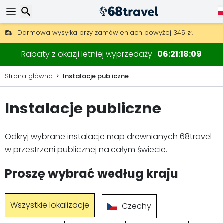
Darmowa wysyłka przy zamówieniach powyżej 345 zł.
30 dni na zwrot, 90 dni na drewniane mapy i dekoracje.
Wyszukaj
Rabaty z okazji letniej wyprzedaży
06
21
18
08
Strona główna
Instalacje publiczne
Instalacje publiczne
Wyszukaj
Odkryj wybrane instalacje map drewnianych 68travel
w przestrzeni publicznej na całym świecie.
Proszę wybrać według kraju
Wszystkie lokalizacje
Czechy