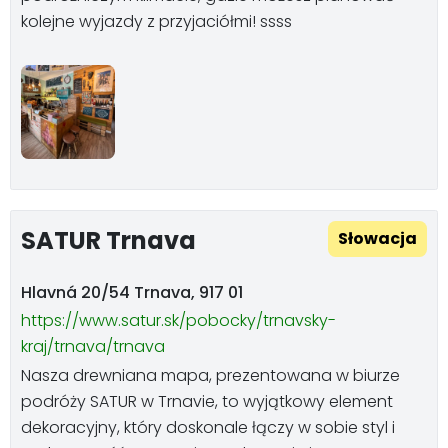
kolejne wyjazdy z przyjaciółmi! ssss
SATUR Trnava
Słowacja
Hlavná 20/54 Trnava, 917 01
https://www.satur.sk/pobocky/trnavsky-
kraj/trnava/trnava
Nasza drewniana mapa, prezentowana w biurze
podróży SATUR w Trnavie, to wyjątkowy element
dekoracyjny, który doskonale łączy w sobie styl i