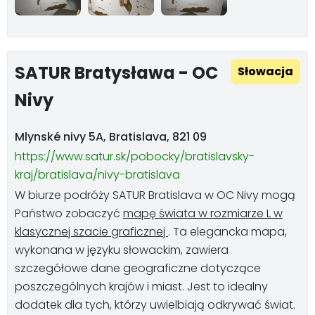
SATUR Bratysława - OC
Słowacja
Nivy
Mlynské nivy 5A, Bratislava, 821 09
https://www.satur.sk/pobocky/bratislavsky-
kraj/bratislava/nivy-bratislava
W biurze podróży SATUR Bratislava w OC Nivy mogą
Państwo zobaczyć
mapę świata w rozmiarze L w
klasycznej szacie graficznej
. Ta elegancka mapa,
wykonana w języku słowackim, zawiera
szczegółowe dane geograficzne dotyczące
poszczególnych krajów i miast. Jest to idealny
dodatek dla tych, którzy uwielbiają odkrywać świat.