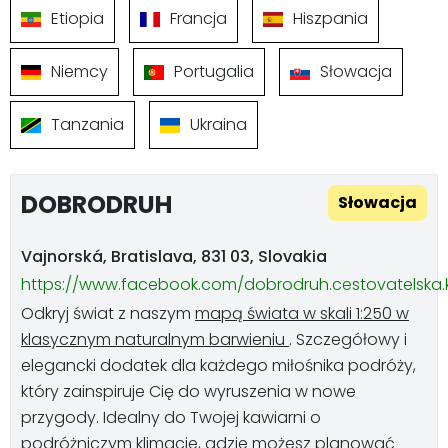
Etiopia
Francja
Hiszpania
Niemcy
Portugalia
Słowacja
Tanzania
Ukraina
DOBRODRUH
Słowacja
Vajnorská, Bratislava, 831 03, Slovakia
https://www.facebook.com/dobrodruh.cestovatelska.
Odkryj świat z naszym
mapą świata w skali 1:250 w
klasycznym naturalnym barwieniu
. Szczegółowy i
elegancki dodatek dla każdego miłośnika podróży,
który zainspiruje Cię do wyruszenia w nowe
przygody. Idealny do Twojej kawiarni o
podróżniczym klimacie, gdzie możesz planować