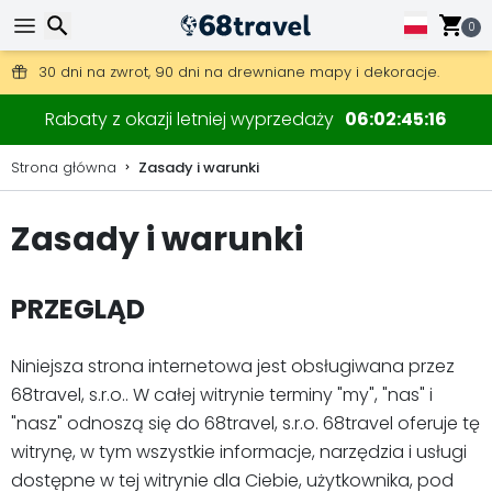
0
Darmowa wysyłka przy zamówieniach powyżej 345 zł.
30 dni na zwrot, 90 dni na drewniane mapy i dekoracje.
Wyszukaj
Rabaty z okazji letniej wyprzedaży
06
02
45
15
Strona główna
Zasady i warunki
Zasady i warunki
Wyszukaj
PRZEGLĄD
Niniejsza strona internetowa jest obsługiwana przez
68travel, s.r.o.. W całej witrynie terminy "my", "nas" i
"nasz" odnoszą się do 68travel, s.r.o. 68travel oferuje tę
witrynę, w tym wszystkie informacje, narzędzia i usługi
dostępne w tej witrynie dla Ciebie, użytkownika, pod