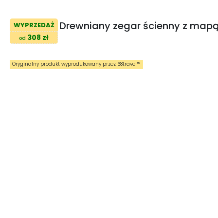
Drewniany zegar ścienny z map
WYPRZEDAŻ
308 zł
od
Oryginalny produkt wyprodukowany przez 68travel™️