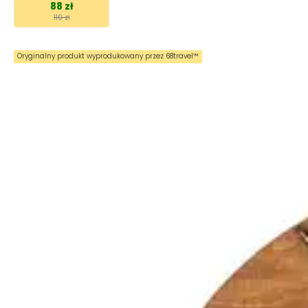
88 zł
110 zł
Oryginalny produkt wyprodukowany przez 68travel™️