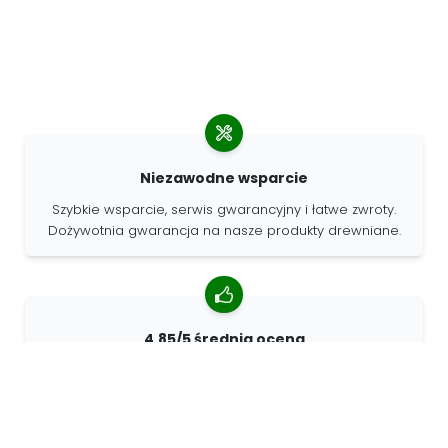
Niezawodne wsparcie
Szybkie wsparcie, serwis gwarancyjny i łatwe zwroty.
Dożywotnia gwarancja na nasze produkty drewniane.
4.85/5 średnia ocena
Ponad 7400 recenzji od klientów z całego świata. 98%
klientów nas poleca.