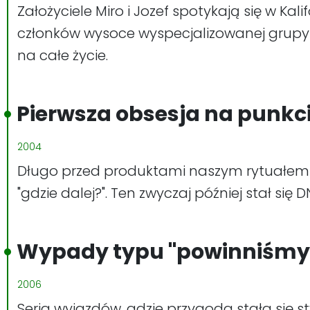
Założyciele Miro i Jozef spotykają się w Ka
członków wysoce wyspecjalizowanej grupy 
na całe życie.
Pierwsza obsesja na punkc
2004
Długo przed produktami naszym rytuałem 
"gdzie dalej?". Ten zwyczaj później stał si
Wypady typu "powinniśmy 
2006
Seria wyjazdów, gdzie przygoda stała się s