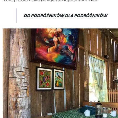
OD PODRÓŻNIKÓW DLA PODRÓŻNIKÓW