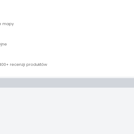
e mapy
yjne
400+ recenzji produktów