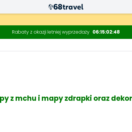
Rabaty z okazji letniej wyprzedaży
06
15
02
47
Wyszukaj
 z mchu i mapy zdrapki oraz dekor