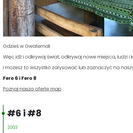
Gdzieś w Gwatemali
Więc idź i odkrywaj świat, odkrywaj nowe miejsca, ludzi i k
I możesz to wszystko zarysować lub zaznaczyć na nasz
Fero 6 i Fero 8
Poznaj naszą ofertę map
#6 i #8
2003