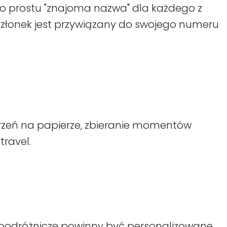
o po prostu "znajoma nazwa" dla każdego z
członek jest przywiązany do swojego numeru
rzeń na papierze, zbieranie momentów
travel.
ty podróżnicze powinny być personalizowane,