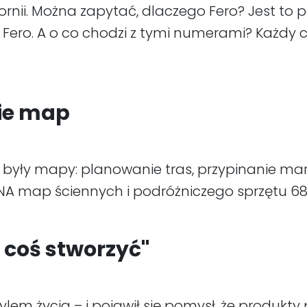
lifornii. Można zapytać, dlaczego Fero? Jest t
Fero. A o co chodzi z tymi numerami? Każdy 
ie map
były mapy: planowanie tras, przypinanie ma
ę DNA map ściennych i podróżniczego sprzętu 68
coś stworzyć"
tylem życia – i pojawił się pomysł, że produk