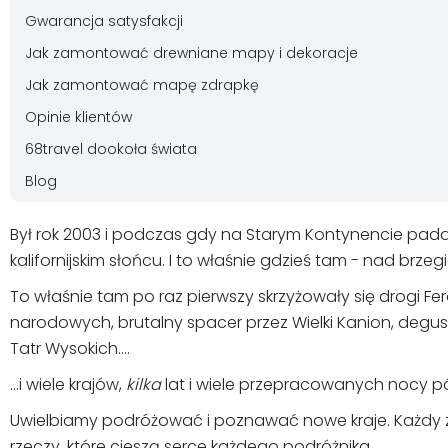
Gwarancja satysfakcji
Jak zamontować drewniane mapy i dekoracje
Jak zamontować mapę zdrapkę
Opinie klientów
68travel dookoła świata
Blog
Był rok 2003 i podczas gdy na Starym Kontynencie pada
kalifornijskim słońcu. I to właśnie gdzieś tam - nad brz
To właśnie tam po raz pierwszy skrzyżowały się drogi Fe
narodowych, brutalny spacer przez Wielki Kanion, degu
Tatr Wysokich....
...i wiele krajów,
kilka
lat i wiele przepracowanych nocy późn
Uwielbiamy podróżować i poznawać nowe kraje. Każdy z 
rzeczy, które cieszą serce każdego podróżnika.