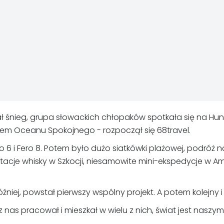
ł śnieg, grupa słowackich chłopaków spotkała się na Hu
egiem Oceanu Spokojnego - rozpoczął się 68travel.
ro 6 i Fero 8. Potem było dużo siatkówki plażowej, podró
stacje whisky w Szkocji, niesamowite mini-ekspedycje w A
iej, powstał pierwszy wspólny projekt. A potem kolejny i k
nas pracował i mieszkał w wielu z nich, świat jest nasz