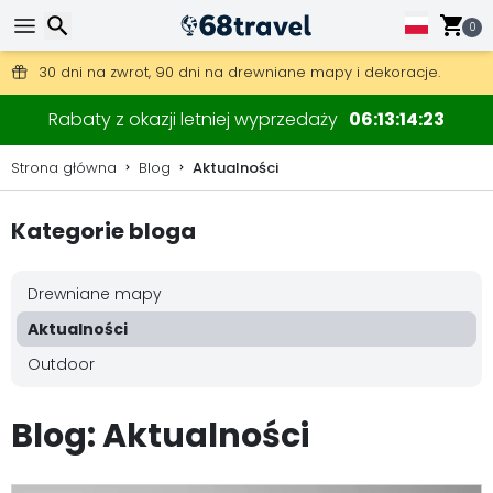
0
Darmowa wysyłka przy zamówieniach powyżej 345 zł.
30 dni na zwrot, 90 dni na drewniane mapy i dekoracje.
Wyszukaj
Rabaty z okazji letniej wyprzedaży
06
13
14
22
Strona główna
Blog
Aktualności
Kategorie bloga
Wyszukaj
Drewniane mapy
Aktualności
Outdoor
Blog: Aktualności