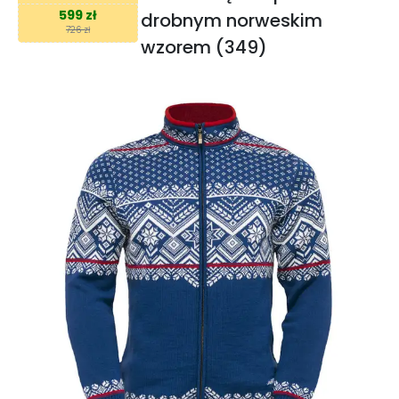
599 zł
drobnym norweskim
726 zł
wzorem (349)