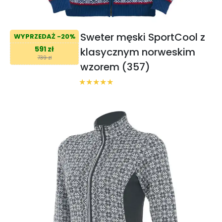
Sweter męski SportCool z
WYPRZEDAŻ -20%
591 zł
klasycznym norweskim
739 zł
wzorem (357)