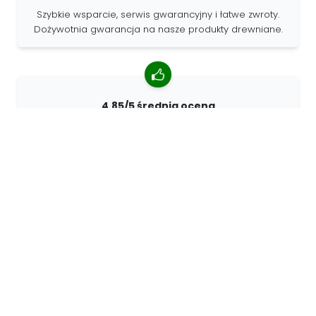
Szybkie wsparcie, serwis gwarancyjny i łatwe zwroty.
Dożywotnia gwarancja na nasze produkty drewniane.
4.85/5 średnia ocena
Ponad 7400 recenzji od klientów z całego świata. 98%
klientów nas poleca.
Spersonalizowane zamówienia
68travel jest oryginalnym producentem, co oznacza, że
możemy szybko tworzyć spersonalizowane
zamówienia.