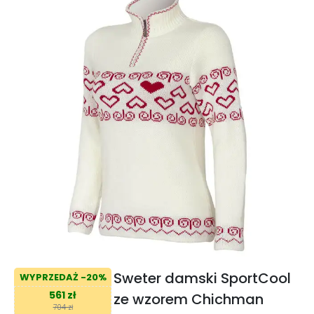
Sweter damski SportCool
WYPRZEDAŻ -20%
561 zł
ze wzorem Chichman
704 zł