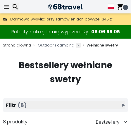
0
Darmowa wysyłka przy zamówieniach powyżej 345 zł.
30 dni na zwrot, 90 dni na drewniane mapy i dekoracje.
Wyszukaj
Najlepsze ceny na sprzęt outdoorowy i akcesoria.
Rabaty z okazji letniej wyprzedaży
06
06
56
05
Strona główna
Outdoor i camping
Wełniane swetry
Bestsellery wełniane
Wyszukaj
swetry
Filtr
(8)
▶
8 produkty