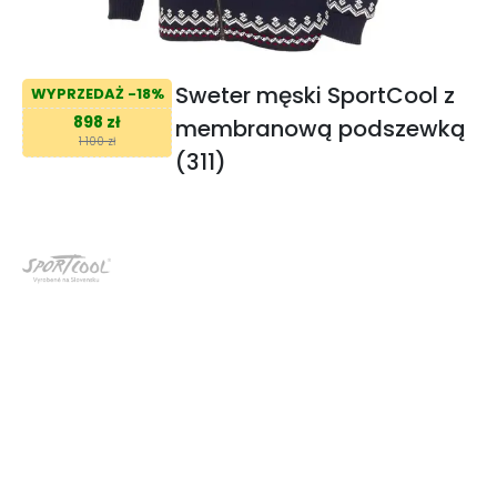
Sweter męski SportCool z
WYPRZEDAŻ -18%
898 zł
membranową podszewką
1 100 zł
(311)