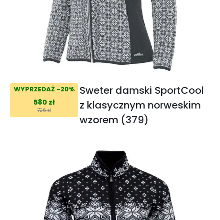
Sweter damski SportCool
WYPRZEDAŻ -20%
580 zł
z klasycznym norweskim
726 zł
wzorem (379)