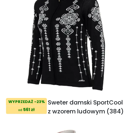
Sweter damski SportCool
WYPRZEDAŻ -23%
561 zł
z wzorem ludowym (384)
od