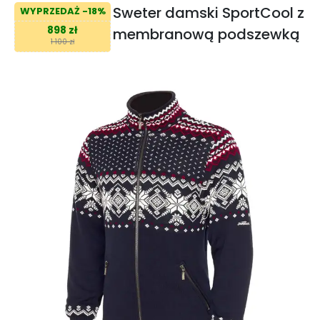
Sweter damski SportCool z
WYPRZEDAŻ -18%
898 zł
membranową podszewką
1 100 zł