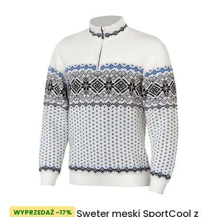
Sweter męski SportCool z
WYPRZEDAŻ -17%