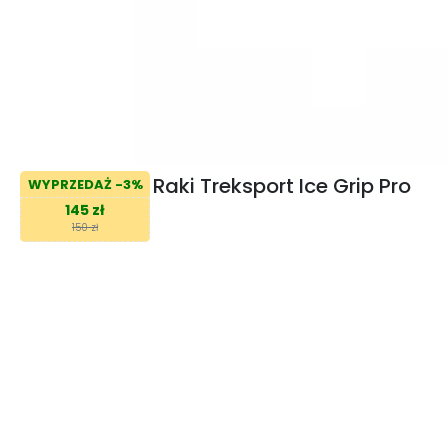
Raki Treksport Ice Grip Pro
WYPRZEDAŻ -3%
145 zł
150 zł