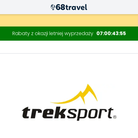
Rabaty z okazji letniej wyprzedaży
07
00
43
54
Wyszukaj