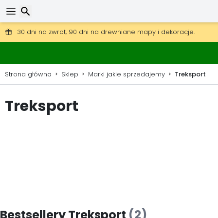
Darmowa wysyłka przy zamówieniach powyżej 345 zł.
30 dni na zwrot, 90 dni na drewniane mapy i dekoracje.
Wyszukaj
Strona główna
Sklep
Marki jakie sprzedajemy
Treksport
Treksport
Bestsellery Treksport
(2)