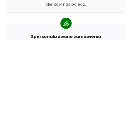
klientów nas poleca.
Spersonalizowane zamówienia
68travel jest oryginalnym producentem, co oznacza, że
możemy szybko tworzyć spersonalizowane
zamówienia.
Żyjemy dla przygody
W 68travel uwielbiamy podróżować i odkrywać.
Staramy się używać naturalnych materiałów
pochodzących z recyklingu i ograniczać zużycie
plastiku.
68travel dookoła świata »