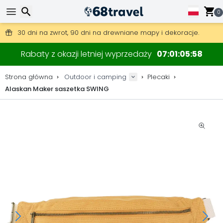
0
Darmowa wysyłka przy zamówieniach powyżej 345 zł.
30 dni na zwrot, 90 dni na drewniane mapy i dekoracje.
Najlepsze ceny na sprzęt outdoorowy i akcesoria.
Wyszukaj
Rabaty z okazji letniej wyprzedaży
07
01
05
57
Strona główna
Outdoor i camping
Plecaki
Alaskan Maker saszetka SWING
Wyszukaj