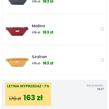
163 zł
176 zł
Malina
163 zł
176 zł
Szafran
163 zł
176 zł
Kod produktu:
LETNIA WYPRZEDAŻ
-7%
9827
163 zł
176 zł