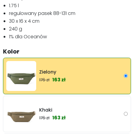
1.75 l
regulowany pasek 88-131 cm
30 x 16 x 4 cm
240 g
1% dla Oceanów
Kolor
Zielony
163 zł
176 zł
Khaki
163 zł
176 zł