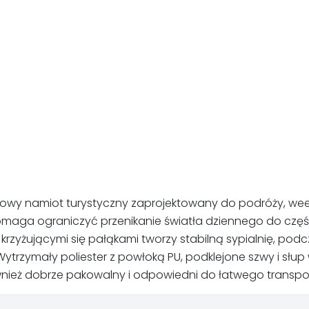
obowy namiot turystyczny zaprojektowany do podróży, w
maga ograniczyć przenikanie światła dziennego do części
zyżującymi się pałąkami tworzy stabilną sypialnię, podcz
. Wytrzymały poliester z powłoką PU, podklejone szwy i 
nież dobrze pakowalny i odpowiedni do łatwego transpor