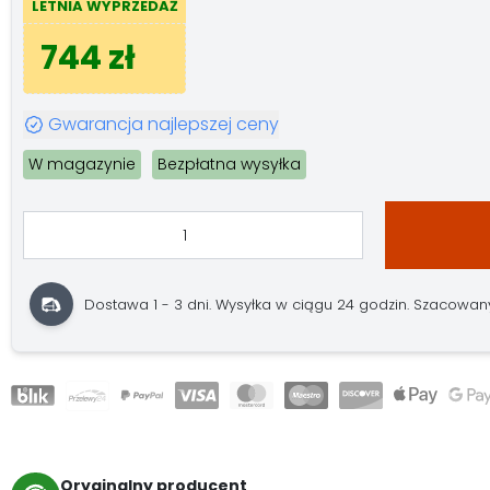
LETNIA WYPRZEDAŻ
744 zł
Gwarancja najlepszej ceny
W magazynie
Bezpłatna wysyłka
Dostawa 1 - 3 dni. Wysyłka w ciągu 24 godzin. Szacowany 
Oryginalny producent