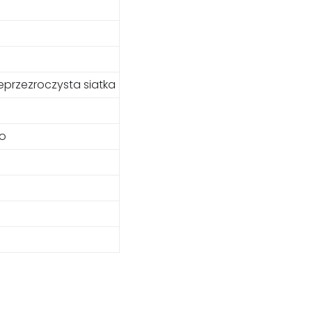
ieprzezroczysta siatka
go