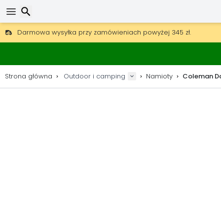
Darmowa wysyłka przy zamówieniach powyżej 345 zł.
30 dni na zwrot, 90 dni na drewniane mapy i dekoracje.
Wyszukaj
Najlepsze ceny na sprzęt outdoorowy i akcesoria.
Strona główna
Outdoor i camping
Namioty
Coleman Da