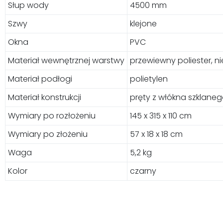
Słup wody
4500 mm
Szwy
klejone
Okna
PVC
Materiał wewnętrznej warstwy
przewiewny poliester, n
Materiał podłogi
polietylen
Materiał konstrukcji
pręty z włókna szklane
Wymiary po rozłożeniu
145 x 315 x 110 cm
Wymiary po złożeniu
57 x 18 x 18 cm
Waga
5,2 kg
Kolor
czarny