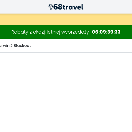
Rabaty z okazji letniej wyprzedaży
06
09
39
32
rwin 2 Blackout
Wyszukaj