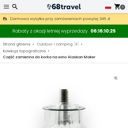
0
Darmowa wysyłka przy zamówieniach powyżej 345 zł.
30 dni na zwrot, 90 dni na drewniane mapy i dekoracje.
Wyszukaj
Najlepsze ceny na sprzęt outdoorowy i akcesoria.
Rabaty z okazji letniej wyprzedaży
06
16
10
24
Strona główna
Outdoor i camping
Kolekcja topograficzna
Część zamienna do korka na wino Alaskan Maker
Wyszukaj