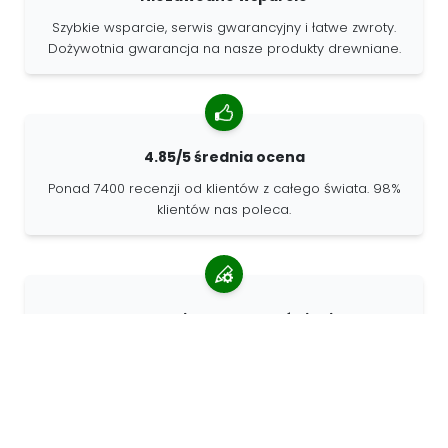
Szybkie wsparcie, serwis gwarancyjny i łatwe zwroty.
Dożywotnia gwarancja na nasze produkty drewniane.
4.85/5 średnia ocena
Ponad 7400 recenzji od klientów z całego świata. 98%
klientów nas poleca.
Spersonalizowane zamówienia
68travel jest oryginalnym producentem, co oznacza, że
możemy szybko tworzyć spersonalizowane
zamówienia.