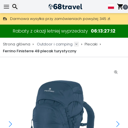
0
Darmowa wysyłka przy zamówieniach powyżej 345 zł.
30 dni na zwrot, 90 dni na drewniane mapy i dekoracje.
Najlepsze ceny na sprzęt outdoorowy i akcesoria.
Wyszukaj
Rabaty z okazji letniej wyprzedaży
06
13
27
11
Strona główna
Outdoor i camping
Plecaki
Ferrino Finisterre 48 plecak turystyczny
Wyszukaj