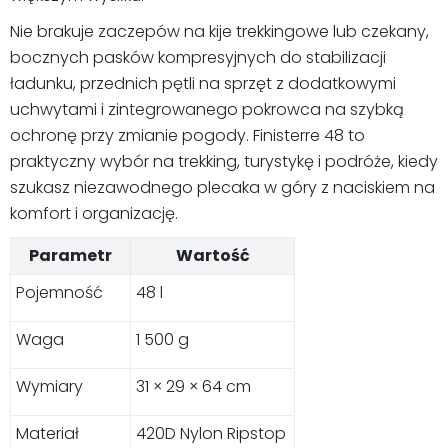
Nie brakuje zaczepów na kije trekkingowe lub czekany,
bocznych pasków kompresyjnych do stabilizacji
ładunku, przednich pętli na sprzęt z dodatkowymi
uchwytami i zintegrowanego pokrowca na szybką
ochronę przy zmianie pogody. Finisterre 48 to
praktyczny wybór na trekking, turystykę i podróże, kiedy
szukasz niezawodnego plecaka w góry z naciskiem na
komfort i organizację.
Parametr
Wartość
Pojemność
48 l
Waga
1 500 g
Wymiary
31 × 29 × 64 cm
Materiał
420D Nylon Ripstop