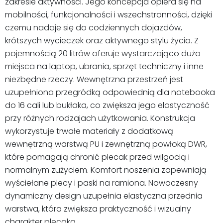
zakresie aktywności. Jego koncepcja opiera się na
mobilności, funkcjonalności i wszechstronności, dzięki
czemu nadaje się do codziennych dojazdów,
krótszych wycieczek oraz aktywnego stylu życia. Z
pojemnością 20 litrów oferuje wystarczająco dużo
miejsca na laptop, ubrania, sprzęt techniczny i inne
niezbędne rzeczy. Wewnętrzna przestrzeń jest
uzupełniona przegródką odpowiednią dla notebooka
do 16 cali lub bukłaka, co zwiększa jego elastyczność
przy różnych rodzajach użytkowania. Konstrukcja
wykorzystuje trwałe materiały z dodatkową
wewnętrzną warstwą PU i zewnętrzną powłoką DWR,
które pomagają chronić plecak przed wilgocią i
normalnym zużyciem. Komfort noszenia zapewniają
wyściełane plecy i paski na ramiona. Nowoczesny
dynamiczny design uzupełnia elastyczna przednia
warstwa, która zwiększa praktyczność i wizualny
charakter plecaka.