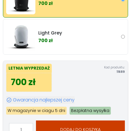
700 zł
Light Grey
700 zł
Kod produktu:
LETNIA WYPRZEDAŻ
11689
700 zł
Gwarancja najlepszej ceny
W magazynie w ciagu 5 dni
Bezpłatna wysyłka
DODAJ DO KOSZYKA