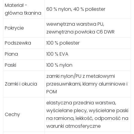
Materiał -
60 % nylon, 40 % poliester
główna tkanina
wewnętrzna warstwa PU,
Pokrycie
zewnętrzna powłoka C6 DWR
Podszewka
100 % poliester
Piana
100 % EVA
Paski
100 % nylon
zamki nylon/PU z metalowymi
Zamki i okucia
przesuwnikami, klamry aluminiowe i
POM
elastyczna przednia warstwa,
wyściełane plecy, wyściełane paski
Cechy
na ramiona, lekkość, odporność na
warunki atmosferyczne