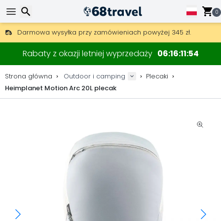
0
Darmowa wysyłka przy zamówieniach powyżej 345 zł.
30 dni na zwrot, 90 dni na drewniane mapy i dekoracje.
Wyszukaj
Najlepsze ceny na sprzęt outdoorowy i akcesoria.
Rabaty z okazji letniej wyprzedaży
06
16
11
53
Strona główna
Outdoor i camping
Plecaki
Heimplanet Motion Arc 20L plecak
Wyszukaj