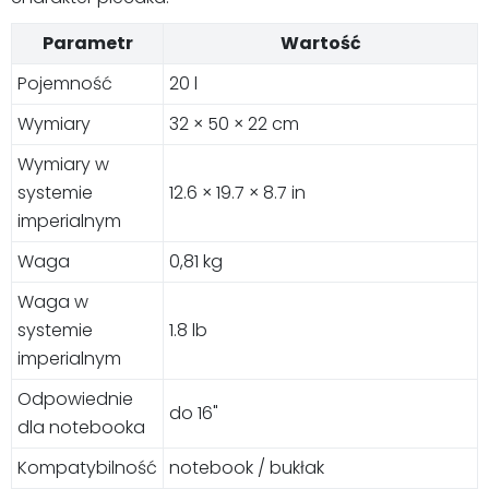
Parametr
Wartość
Pojemność
20 l
Wymiary
32 × 50 × 22 cm
Wymiary w
systemie
12.6 × 19.7 × 8.7 in
imperialnym
Waga
0,81 kg
Waga w
systemie
1.8 lb
imperialnym
Odpowiednie
do 16"
dla notebooka
Kompatybilność
notebook / bukłak