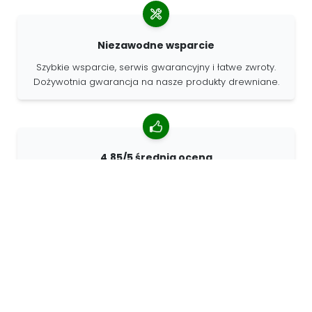
Niezawodne wsparcie
Szybkie wsparcie, serwis gwarancyjny i łatwe zwroty.
Dożywotnia gwarancja na nasze produkty drewniane.
4.85/5 średnia ocena
Ponad 7400 recenzji od klientów z całego świata. 98%
klientów nas poleca.
Spersonalizowane zamówienia
68travel jest oryginalnym producentem, co oznacza, że
możemy szybko tworzyć spersonalizowane