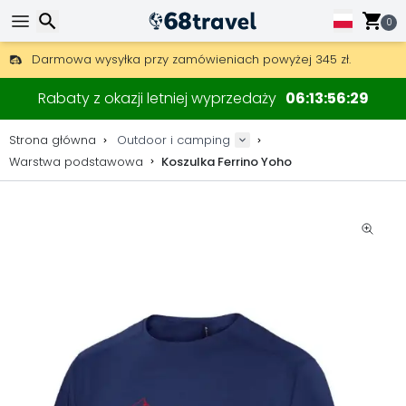
0
Darmowa wysyłka przy zamówieniach powyżej 345 zł.
30 dni na zwrot, 90 dni na drewniane mapy i dekoracje.
Wyszukaj
Najlepsze ceny na sprzęt outdoorowy i akcesoria.
Rabaty z okazji letniej wyprzedaży
06
13
56
29
Strona główna
Outdoor i camping
Warstwa podstawowa
Koszulka Ferrino Yoho
Wyszukaj