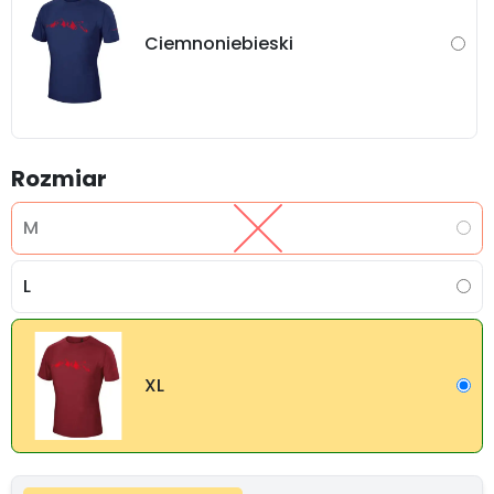
Ciemnoniebieski
Rozmiar
M
L
XL