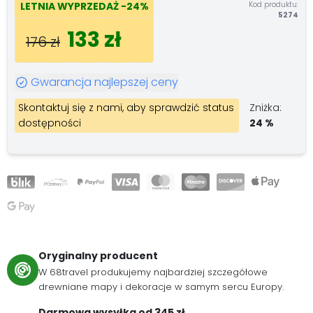
Kod produktu:
LETNIA WYPRZEDAŻ
-24%
5274
133 zł
176 zł
Gwarancja najlepszej ceny
Skontaktuj się z nami, aby sprawdzić status
Zniżka:
dostępności
24 %
Oryginalny producent
W 68travel produkujemy najbardziej szczegółowe
drewniane mapy i dekoracje w samym sercu Europy.
Darmowa wysyłka od 345 zł