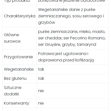
Typ produktu
Liofilizowane jedzenie outdoorowe
Wegetariańskie danie z purée
Charakterystyka
ziemniaczanego, sosu serowego i
grzybów
purée ziemniaczane, mleko, masło,
Główne
ser cheddar, ser Pecorino Romano,
surowce
ser Gruyère, grzyby, tamarynd
Potrawa jest ugotowana i
Przygotowanie
doprawiona przed liofilizacją
Wegetariańskie
tak
Bez glutenu
tak
Sztuczne
nie
dodatki
Konserwanty
nie