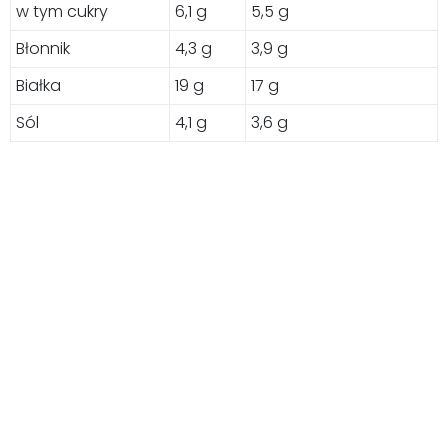
w tym cukry
6,1 g
5,5 g
Błonnik
4,3 g
3,9 g
Białka
19 g
17 g
Sól
4,1 g
3,6 g