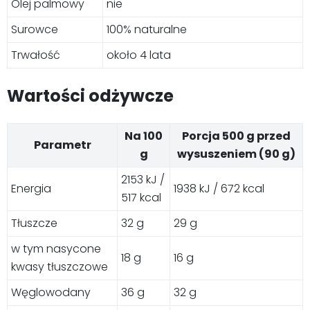
Olej palmowy
nie
Surowce
100% naturalne
Trwałość
około 4 lata
Wartości odżywcze
Na 100
Porcja 500 g przed
Parametr
g
wysuszeniem (90 g)
2153 kJ /
Energia
1938 kJ / 672 kcal
517 kcal
Tłuszcze
32 g
29 g
w tym nasycone
18 g
16 g
kwasy tłuszczowe
Węglowodany
36 g
32 g