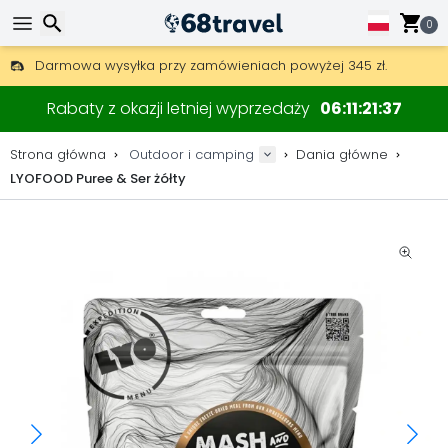
0
Darmowa wysyłka przy zamówieniach powyżej 345 zł.
30 dni na zwrot, 90 dni na drewniane mapy i dekoracje.
Wyszukaj
Najlepsze ceny na sprzęt outdoorowy i akcesoria.
Rabaty z okazji letniej wyprzedaży
06
11
21
36
Strona główna
Outdoor i camping
Dania główne
LYOFOOD Puree & Ser żółty
Wyszukaj