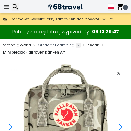
0
Darmowa wysyłka przy zamówieniach powyżej 345 zł.
30 dni na zwrot, 90 dni na drewniane mapy i dekoracje.
Wyszukaj
Najlepsze ceny na sprzęt outdoorowy i akcesoria.
Rabaty z okazji letniej wyprzedaży
06
13
29
46
Strona główna
Outdoor i camping
Plecaki
Mini plecak Fjällräven Kånken Art
Wyszukaj