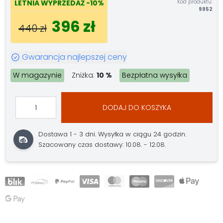
Kod produktu:
LETNIA WYPRZEDAŻ
-10%
9952
396 zł
440 zł
Gwarancja najlepszej ceny
W magazynie
Zniżka:
10 %
Bezpłatna wysyłka
DODAJ DO KOSZYKA
Dostawa 1 - 3 dni.
Wysyłka w ciągu 24 godzin.
Szacowany czas dostawy: 10.08. - 12.08.