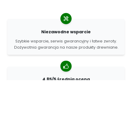
Niezawodne wsparcie
Szybkie wsparcie, serwis gwarancyjny i łatwe zwroty.
Dożywotnia gwarancja na nasze produkty drewniane.
4.85/5 średnia ocena
Ponad 7400 recenzji od klientów z całego świata. 98%
klientów nas poleca.
Spersonalizowane zamówienia