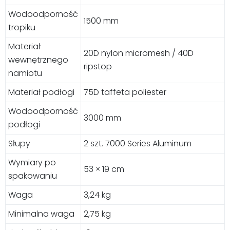
Wodoodporność
1500 mm
tropiku
Materiał
20D nylon micromesh / 40D
wewnętrznego
ripstop
namiotu
Materiał podłogi
75D taffeta poliester
Wodoodporność
3000 mm
podłogi
Słupy
2 szt. 7000 Series Aluminum
Wymiary po
53 × 19 cm
spakowaniu
Waga
3,24 kg
Minimalna waga
2,75 kg