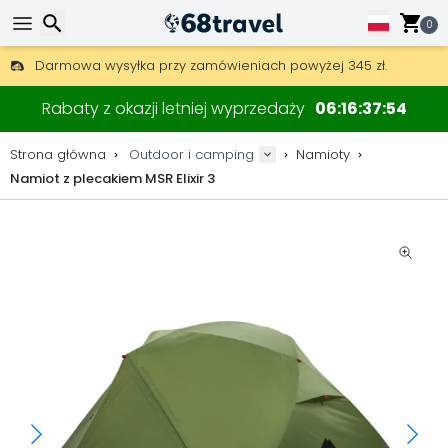
0
Darmowa wysyłka przy zamówieniach powyżej 345 zł.
30 dni na zwrot, 90 dni na drewniane mapy i dekoracje.
Wyszukaj
Najlepsze ceny na sprzęt outdoorowy i akcesoria.
Rabaty z okazji letniej wyprzedaży
06
16
37
53
Strona główna
Outdoor i camping
Namioty
Namiot z plecakiem MSR Elixir 3
Wyszukaj