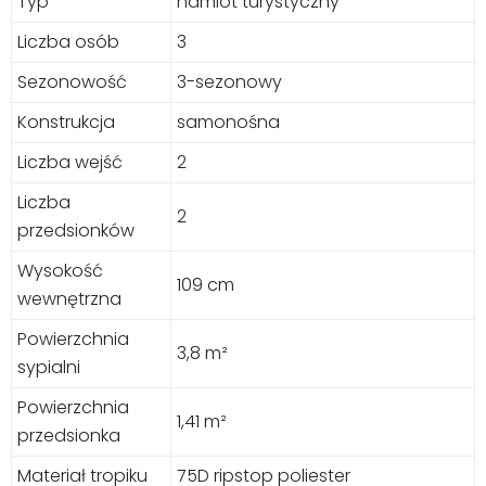
Typ
namiot turystyczny
Liczba osób
3
Sezonowość
3-sezonowy
Konstrukcja
samonośna
Liczba wejść
2
Liczba
2
przedsionków
Wysokość
109 cm
wewnętrzna
Powierzchnia
3,8 m²
sypialni
Powierzchnia
1,41 m²
przedsionka
Materiał tropiku
75D ripstop poliester