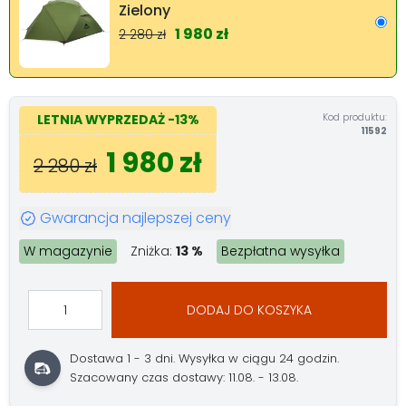
Zielony
1 980 zł
2 280 zł
Kod produktu:
LETNIA WYPRZEDAŻ
-13%
11592
1 980 zł
2 280 zł
Gwarancja najlepszej ceny
W magazynie
Zniżka:
13 %
Bezpłatna wysyłka
DODAJ DO KOSZYKA
Dostawa 1 - 3 dni.
Wysyłka w ciągu 24 godzin.
Szacowany czas dostawy: 11.08. - 13.08.