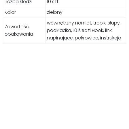
Liczba śledzi
10 szt.
Kolor
zielony
wewnętrzny namiot, tropik, słupy,
Zawartość
podkładka, 10 śledzi Hook, linki
opakowania
napinające, pokrowiec, instrukcja