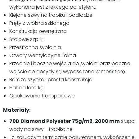
wykonana jest z lekkiego polietylenu
Klejone szwy na tropiku i podłodze
Pręty z włókna szklanego
Konstrukcja zewnętrzna
Stalowe szpilki
Przestronna sypialnia
Otwory wentylacyjne i okna
Przednie i boczne wejścia do sypialni oraz boczne
wejście do absydy są wyposażone w moskitierę
Bardzo szybka i prosta konstrukcja
Hak na latarkę
Opakowanie transportowe
Materiały:
70D Diamond Polyester 75g/m2, 2000 mm
słupa
wody na szwy - tropikalne
-z izolującym termicznie poliuretanem, wykończenie