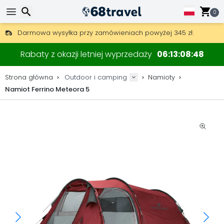
0
Darmowa wysyłka przy zamówieniach powyżej 345 zł.
30 dni na zwrot, 90 dni na drewniane mapy i dekoracje.
Wyszukaj
Najlepsze ceny na sprzęt outdoorowy i akcesoria.
Rabaty z okazji letniej wyprzedaży
06
13
08
48
Strona główna
Outdoor i camping
Namioty
Namiot Ferrino Meteora 5
Wyszukaj