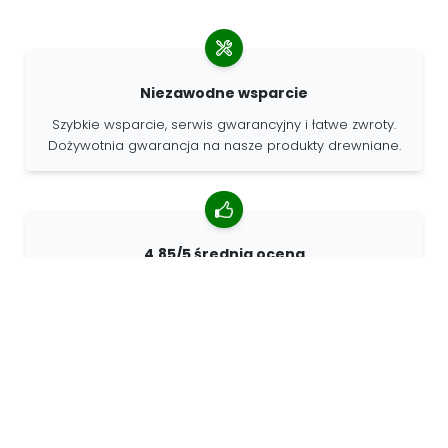
Niezawodne wsparcie
Szybkie wsparcie, serwis gwarancyjny i łatwe zwroty.
Dożywotnia gwarancja na nasze produkty drewniane.
4.85/5 średnia ocena
Ponad 7400 recenzji od klientów z całego świata. 98%
klientów nas poleca.
Spersonalizowane zamówienia
68travel jest oryginalnym producentem, co oznacza, że