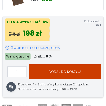
Kod produktu:
LETNIA WYPRZEDAŻ
-8%
10138
198 zł
216 zł
Gwarancja najlepszej ceny
W magazynie
Zniżka:
8 %
DODAJ DO KOSZYKA
Dostawa 1 - 3 dni.
Wysyłka w ciągu 24 godzin.
Szacowany czas dostawy: 11.08. - 13.08.