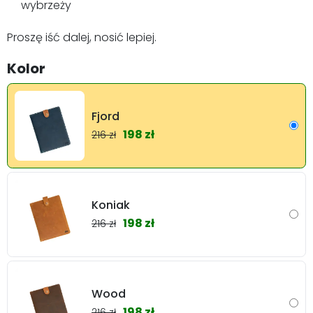
wybrzeży
Proszę iść dalej, nosić lepiej.
Kolor
Fjord
198 zł
216 zł
Koniak
198 zł
216 zł
Wood
198 zł
216 zł