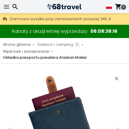
0
Darmowa wysyłka przy zamówieniach powyżej 345 zł.
30 dni na zwrot, 90 dni na drewniane mapy i dekoracje.
Wyszukaj
Najlepsze ceny na sprzęt outdoorowy i akcesoria.
Rabaty z okazji letniej wyprzedaży
06
08
38
16
Strona główna
Outdoor i camping
Wędrówki i biwakowanie
Okładka paszportu pasażera Alaskan Maker
Wyszukaj