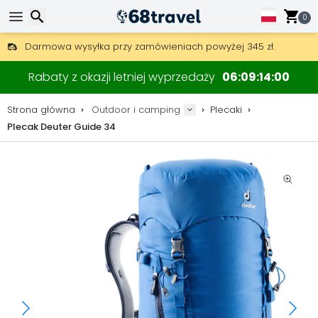
0
Darmowa wysyłka przy zamówieniach powyżej 345 zł.
30 dni na zwrot, 90 dni na drewniane mapy i dekoracje.
Wyszukaj
Najlepsze ceny na sprzęt outdoorowy i akcesoria.
Rabaty z okazji letniej wyprzedaży
06
09
14
00
Strona główna
Outdoor i camping
Plecaki
Plecak Deuter Guide 34
Wyszukaj