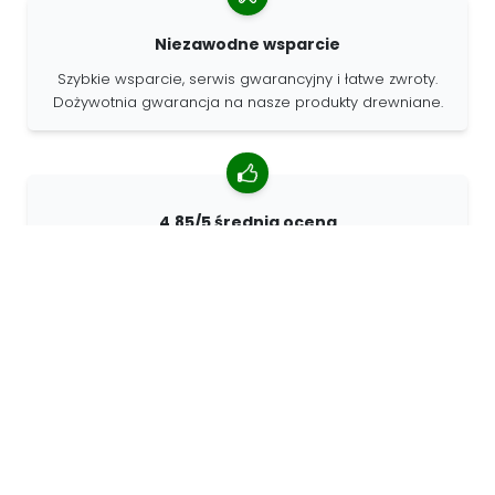
Niezawodne wsparcie
Szybkie wsparcie, serwis gwarancyjny i łatwe zwroty.
Dożywotnia gwarancja na nasze produkty drewniane.
4.85/5 średnia ocena
Ponad 7400 recenzji od klientów z całego świata. 98%
klientów nas poleca.
Spersonalizowane zamówienia
68travel jest oryginalnym producentem, co oznacza, że
możemy szybko tworzyć spersonalizowane
zamówienia.