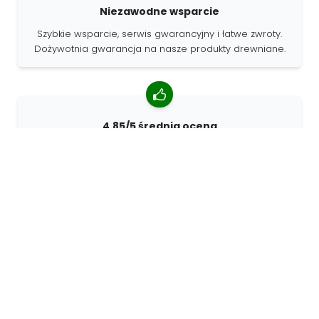
Niezawodne wsparcie
Szybkie wsparcie, serwis gwarancyjny i łatwe zwroty.
Dożywotnia gwarancja na nasze produkty drewniane.
4.85/5 średnia ocena
Ponad 7400 recenzji od klientów z całego świata. 98%
klientów nas poleca.
Spersonalizowane zamówienia
68travel jest oryginalnym producentem, co oznacza, że
możemy szybko tworzyć spersonalizowane
zamówienia.