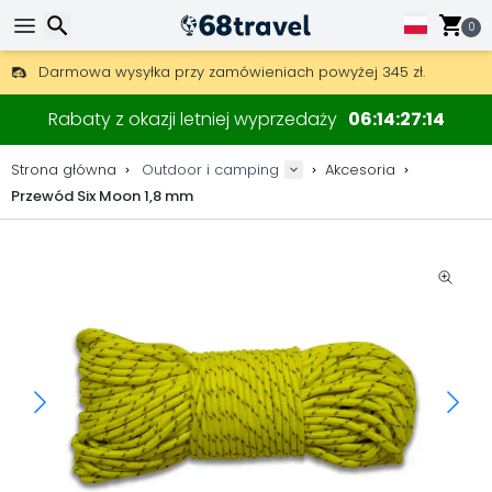
0
Darmowa wysyłka przy zamówieniach powyżej 345 zł.
30 dni na zwrot, 90 dni na drewniane mapy i dekoracje.
Wyszukaj
Najlepsze ceny na sprzęt outdoorowy i akcesoria.
Rabaty z okazji letniej wyprzedaży
06
14
27
13
Strona główna
Outdoor i camping
Akcesoria
Przewód Six Moon 1,8 mm
Wyszukaj