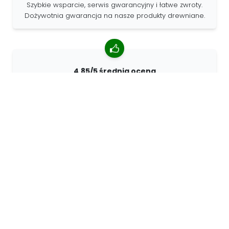
Szybkie wsparcie, serwis gwarancyjny i łatwe zwroty.
Dożywotnia gwarancja na nasze produkty drewniane.
4.85/5 średnia ocena
Ponad 7400 recenzji od klientów z całego świata. 98%
klientów nas poleca.
Spersonalizowane zamówienia
68travel jest oryginalnym producentem, co oznacza, że
możemy szybko tworzyć spersonalizowane
zamówienia.