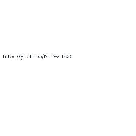
https://youtu.be/lYniDwT13X0