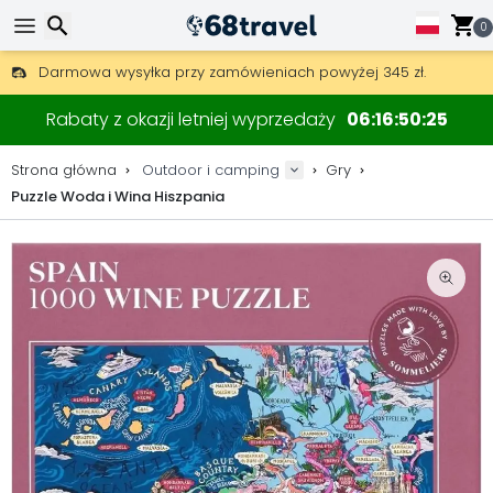
0
Darmowa wysyłka przy zamówieniach powyżej 345 zł.
30 dni na zwrot, 90 dni na drewniane mapy i dekoracje.
Najlepsze ceny na sprzęt outdoorowy i akcesoria.
Wyszukaj
Rabaty z okazji letniej wyprzedaży
06
16
50
24
Strona główna
Outdoor i camping
Gry
Puzzle Woda i Wina Hiszpania
Wyszukaj