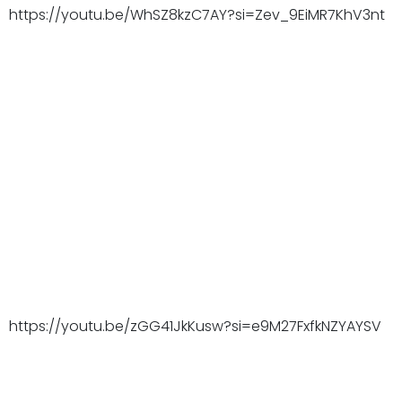
https://youtu.be/WhSZ8kzC7AY?si=Zev_9EiMR7KhV3nt
https://youtu.be/zGG41JkKusw?si=e9M27FxfkNZYAYSV