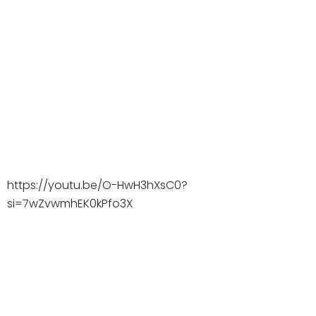
https://youtu.be/O-HwH3hXsC0?
si=7wZvwmhEK0kPfo3X