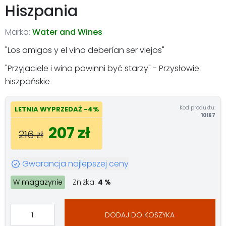
Hiszpania
Marka:
Water and Wines
"Los amigos y el vino deberían ser viejos"
"Przyjaciele i wino powinni być starzy" - Przysłowie
hiszpańskie
Kod produktu:
LETNIA WYPRZEDAŻ -4%
10167
207 zł
216 zł
Gwarancja najlepszej ceny
W magazynie
Zniżka:
4 %
DODAJ DO KOSZYKA