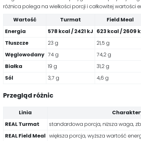
różnica polega na wielkości porcji i całkowitej wartości 
Wartość
Turmat
Field Meal
Energia
578 kcal / 2421 kJ
623 kcal / 2609 
Tłuszcze
23 g
21,5 g
Węglowodany
74 g
74,2 g
Białka
19 g
31,2 g
Sól
3,7 g
4,6 g
Przegląd różnic
Linia
Charakter
REAL Turmat
standardowa porcja, niższa waga, z
REAL Field Meal
większa porcja, wyższa wartość energ