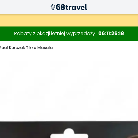
Rabaty z okazji letniej wyprzedaży
06
11
26
17
Meal Kurczak Tikka Masala
Wyszukaj