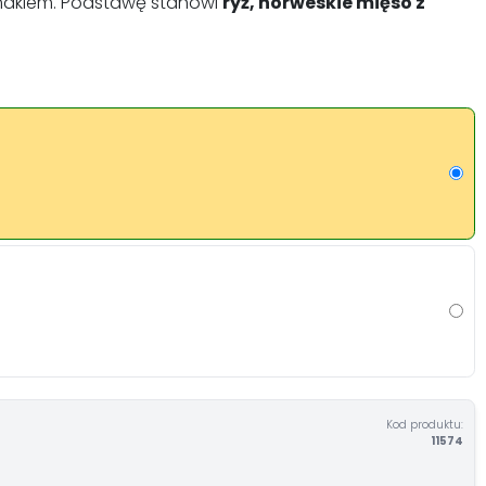
smakiem. Podstawę stanowi
ryż, norweskie mięso z
Kod produktu:
11574