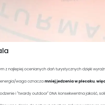
ala
nym z najlepiej ocenianych dań turystycznych dzięki wyr
k energia/waga oznacza
mniej jedzenia w plecaku
,
więc
dzenie i "twardy outdoor" DNA: konsekwentna jakość, so