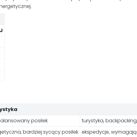
energetycznej.
kJ
ystyka
balansowany posiłek
turystyka, backpacking
etyczna, bardziej sycący posiłek
ekspedycje, wymagając