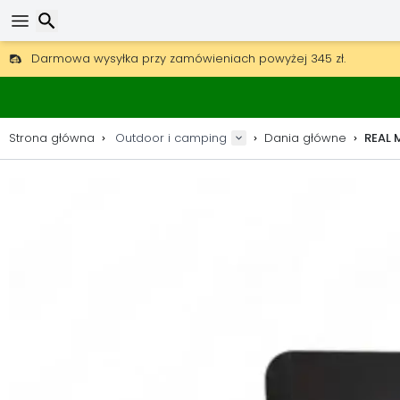
Darmowa wysyłka przy zamówieniach powyżej 345 zł.
30 dni na zwrot, 90 dni na drewniane mapy i dekoracje.
Wyszukaj
Najlepsze ceny na sprzęt outdoorowy i akcesoria.
Strona główna
Outdoor i camping
Dania główne
REAL 