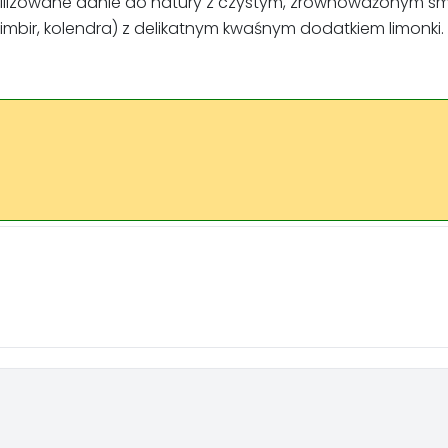
iofilizowane danie do natury z czystym, zrównoważonym 
imbir, kolendra) z delikatnym kwaśnym dodatkiem limonki.