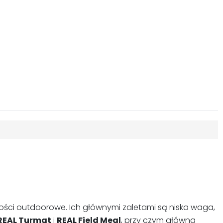
ności outdoorowe. Ich głównymi zaletami są niska waga,
REAL Turmat
i
REAL Field Meal
, przy czym główna