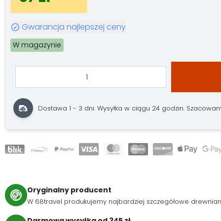
Gwarancja najlepszej ceny
W magazynie
Dostawa 1 - 3 dni.
Wysyłka w ciągu 24 godzin.
Szacowany 
Oryginalny producent
W 68travel produkujemy najbardziej szczegółowe drewnia
Darmowa wysyłka od 345 zł