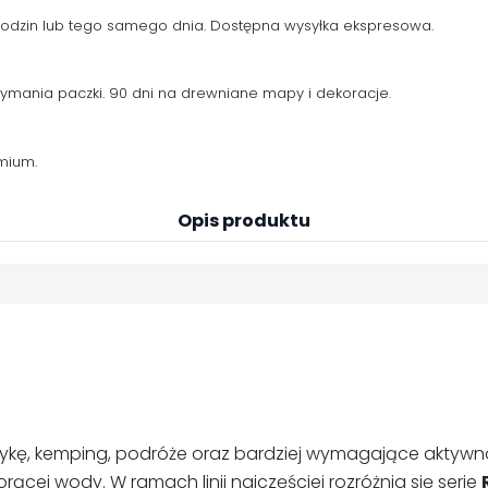
 godzin lub tego samego dnia. Dostępna wysyłka ekspresowa.
zymania paczki. 90 dni na drewniane mapy i dekoracje.
mium.
Opis produktu
ystykę, kemping, podróże oraz bardziej wymagające aktyw
ącej wody. W ramach linii najczęściej rozróżnia się serie