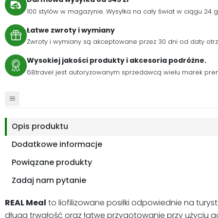
100 stylów w magazynie. Wysyłka na cały świat w ciągu 24
Łatwe zwroty i wymiany
Zwroty i wymiany są akceptowane przez 30 dni od daty otr
Wysokiej jakości produkty i akcesoria podróżne.
68travel jest autoryzowanym sprzedawcą wielu marek pre
Opis produktu
Dodatkowe informacje
Powiązane produkty
Zadaj nam pytanie
REAL Meal
to liofilizowane posiłki odpowiednie na tur
długa trwałość oraz łatwe przygotowanie przy użyciu gor