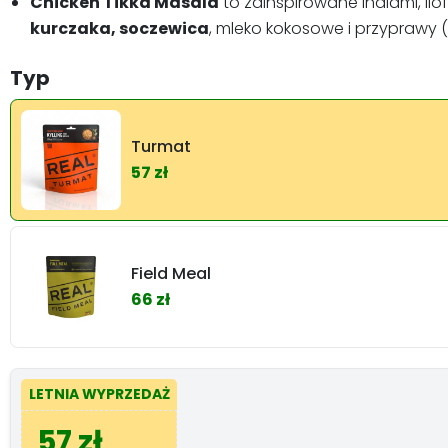
Chicken Tikka Masala
to zainspirowane Indiami, l
kurczaka, soczewica
, mleko kokosowe i przyprawy (
Typ
Turmat
57 zł
Field Meal
66 zł
LETNIA WYPRZEDAŻ
57 zł