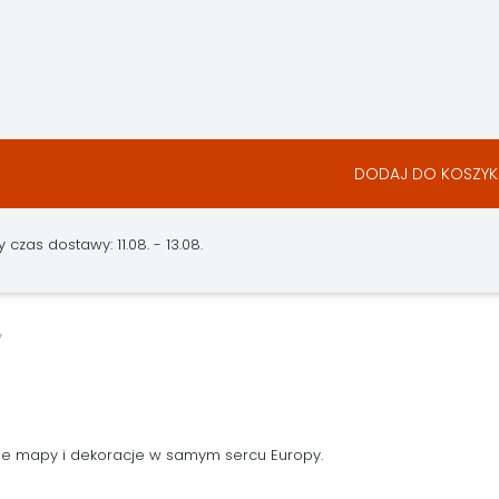
DODAJ DO KOSZYK
czas dostawy: 11.08. - 13.08.
ne mapy i dekoracje w samym sercu Europy.