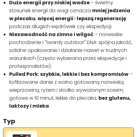
Dużo energii przy niskiej wadze
– świetny
stosunek energii do wagi oznacza
mniej jedzenia
w plecaku
,
więcej energii
i
lepszą regenerację
podczas długich wędrówek czy ekspedycji.
Niezawodność na zimno i wilgoć
– norweskie
pochodzenie i "twardy outdoor" DNA: spójna jakość,
solidne opakowanie i działanie nawet w trudnych
warunkach (często wybierana przez ekspedycje i
profesjonalistów).
Pulled Pork: szybkie, lekkie i bez kompromisów
–
liofilizowane danie z wolno gotowaną norweską
wieprzowiną, ryżem i słodko wyważonym sosem;
gotowe w 10 minut, lekkie do plecaka,
bez glutenu,
laktozy i mleka
.
Typ