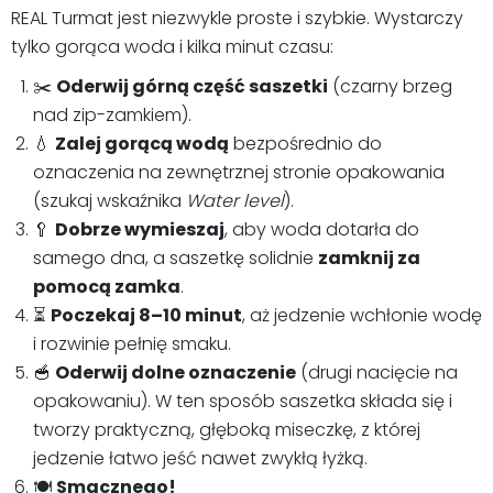
REAL Turmat jest niezwykle proste i szybkie. Wystarczy
tylko gorąca woda i kilka minut czasu:
✂️
Oderwij górną część saszetki
(czarny brzeg
nad zip-zamkiem).
💧
Zalej gorącą wodą
bezpośrednio do
oznaczenia na zewnętrznej stronie opakowania
(szukaj wskaźnika
Water level
).
🥄
Dobrze wymieszaj
, aby woda dotarła do
samego dna, a saszetkę solidnie
zamknij za
pomocą zamka
.
⏳
Poczekaj 8–10 minut
, aż jedzenie wchłonie wodę
i rozwinie pełnię smaku.
🥣
Oderwij dolne oznaczenie
(drugi nacięcie na
opakowaniu). W ten sposób saszetka składa się i
tworzy praktyczną, głęboką miseczkę, z której
jedzenie łatwo jeść nawet zwykłą łyżką.
🍽️
Smacznego!