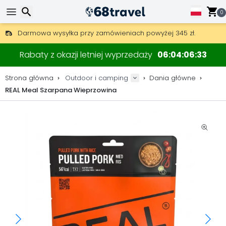
0
Darmowa wysyłka przy zamówieniach powyżej 345 zł.
30 dni na zwrot, 90 dni na drewniane mapy i dekoracje.
Wyszukaj
Najlepsze ceny na sprzęt outdoorowy i akcesoria.
Rabaty z okazji letniej wyprzedaży
06
04
06
32
Strona główna
Outdoor i camping
Dania główne
REAL Meal Szarpana Wieprzowina
Wyszukaj