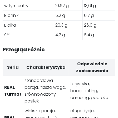
w tym cukry
10,62 g
13,61 g
Błonnik
5,2 g
6,7 g
Białka
20,3 g
26,0 g
Sól
4,2 g
5,4 g
Przegląd różnic
Odpowiednie
Seria
Charakterystyka
zastosowanie
standardowa
turystyka,
REAL
porcja, niższa waga,
backpacking,
Turmat
zrównoważony
camping, podróże
posiłek
większa porcja,
ekspedycje,
REAL
wyższa wartość
wymagające