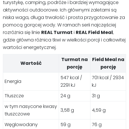
turystykę, camping, podróże i bardziej wymagające
aktywności outdoorowe. Ich głównymi zaletami są
niska waga, długa trwałość i prosta przygotowanie za
pomocą gorącej wody. W ramach serii najczęściej
rozróżnia się linie
REAL Turmat
i
REAL Field Meal
,
gdzie główna różnica tkwi w wielkości porcji i całkowitej
wartości energetycznej.
Turmat na
Field Meal na
Wartość
porcję
porcję
547 kcal /
701 kcal / 2934
Energia
2291 kJ
kJ
Tłuszcze
24 g
31 g
w tym nasycone kwasy
3,58 g
4,59 g
tłuszczowe
Węglowodany
59 g
76 g