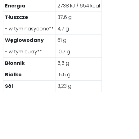
Energia
2738 kJ / 654 kcal
Tłuszcze
37,6 g
- w tym nasycone**
4,7 g
Węglowodany
61 g
- w tym cukry**
10,7 g
Błonnik
5,5 g
Białko
15,5 g
Sól
3,23 g