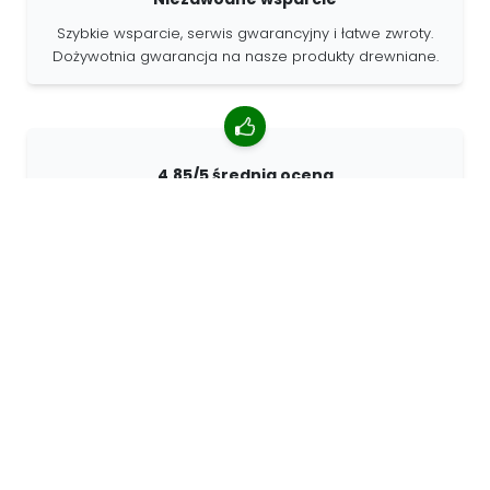
Szybkie wsparcie, serwis gwarancyjny i łatwe zwroty.
Dożywotnia gwarancja na nasze produkty drewniane.
4.85/5 średnia ocena
Ponad 7400 recenzji od klientów z całego świata. 98%
klientów nas poleca.
Spersonalizowane zamówienia
68travel jest oryginalnym producentem, co oznacza, że
możemy szybko tworzyć spersonalizowane
zamówienia.