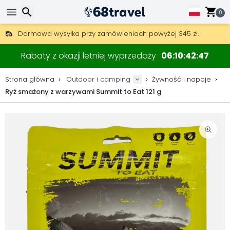
0
Darmowa wysyłka przy zamówieniach powyżej 345 zł.
30 dni na zwrot, 90 dni na drewniane mapy i dekoracje.
Wyszukaj
Najlepsze ceny na sprzęt outdoorowy i akcesoria.
Rabaty z okazji letniej wyprzedaży
06
10
42
47
Strona główna
Outdoor i camping
Żywność i napoje
Ryż smażony z warzywami Summit to Eat 121 g
Wyszukaj