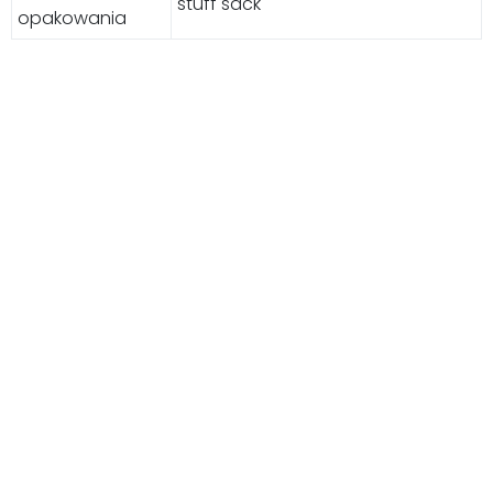
stuff sack
opakowania