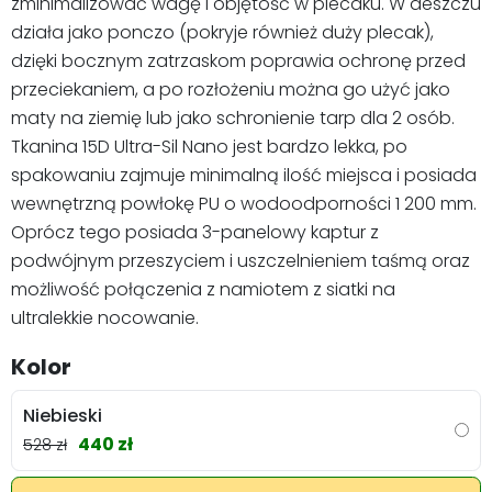
zminimalizować wagę i objętość w plecaku. W deszczu
działa jako ponczo (pokryje również duży plecak),
dzięki bocznym zatrzaskom poprawia ochronę przed
przeciekaniem, a po rozłożeniu można go użyć jako
maty na ziemię lub jako schronienie tarp dla 2 osób.
Tkanina 15D Ultra-Sil Nano jest bardzo lekka, po
spakowaniu zajmuje minimalną ilość miejsca i posiada
wewnętrzną powłokę PU o wodoodporności 1 200 mm.
Oprócz tego posiada 3-panelowy kaptur z
podwójnym przeszyciem i uszczelnieniem taśmą oraz
możliwość połączenia z namiotem z siatki na
ultralekkie nocowanie.
Kolor
Niebieski
440 zł
528 zł