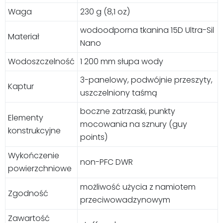
Waga
230 g (8,1 oz)
wodoodporna tkanina 15D Ultra-Sil
Materiał
Nano
Wodoszczelność
1 200 mm słupa wody
3-panelowy, podwójnie przeszyty,
Kaptur
uszczelniony taśmą
boczne zatrzaski, punkty
Elementy
mocowania na sznury (guy
konstrukcyjne
points)
Wykończenie
non-PFC DWR
powierzchniowe
możliwość użycia z namiotem
Zgodność
przeciwowadzynowym
Zawartość