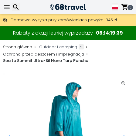
0
Darmowa wysyłka przy zamówieniach powyżej 345 zł.
30 dni na zwrot, 90 dni na drewniane mapy i dekoracje.
Wyszukaj
Najlepsze ceny na sprzęt outdoorowy i akcesoria.
Rabaty z okazji letniej wyprzedaży
06
14
19
39
Strona główna
Outdoor i camping
Ochrona przed deszczem i impregnacja
Sea to Summit Ultra-Sil Nano Tarp Poncho
Wyszukaj