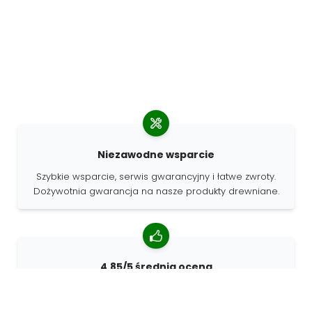
Niezawodne wsparcie
Szybkie wsparcie, serwis gwarancyjny i łatwe zwroty.
Dożywotnia gwarancja na nasze produkty drewniane.
4.85/5 średnia ocena
Ponad 7400 recenzji od klientów z całego świata. 98%
klientów nas poleca.