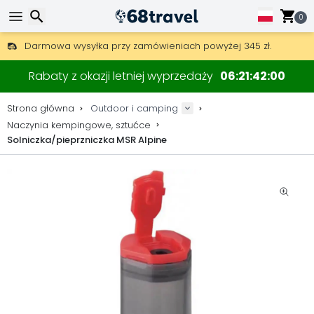
0
Darmowa wysyłka przy zamówieniach powyżej 345 zł.
30 dni na zwrot, 90 dni na drewniane mapy i dekoracje.
Wyszukaj
Najlepsze ceny na sprzęt outdoorowy i akcesoria.
Rabaty z okazji letniej wyprzedaży
06
21
42
00
Strona główna
Outdoor i camping
Naczynia kempingowe, sztućce
Solniczka/pieprzniczka MSR Alpine
Wyszukaj