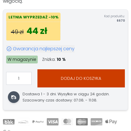
wilgocią.
Kod produktu:
LETNIA WYPRZEDAŻ -10%
6670
44 zł
49 zł
Gwarancja najlepszej ceny
W magazynie
Zniżka:
10 %
DODAJ DO KOSZYKA
Dostawa 1 - 3 dni. Wysyłka w ciągu 24 godzin.
Szacowany czas dostawy: 07.08. - 11.08.