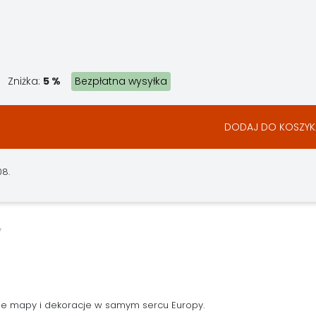
Zniżka:
5 %
Bezpłatna wysyłka
DODAJ DO KOSZYK
08.
ne mapy i dekoracje w samym sercu Europy.