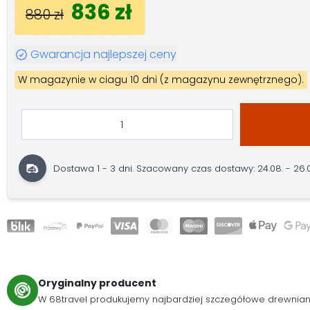
836 zł
880 zł
Gwarancja najlepszej ceny
W magazynie w ciagu 10 dni (z magazynu zewnętrznego).
Dostawa 1 - 3 dni.
Szacowany czas dostawy: 24.08. - 26.
Oryginalny producent
W 68travel produkujemy najbardziej szczegółowe drewnia