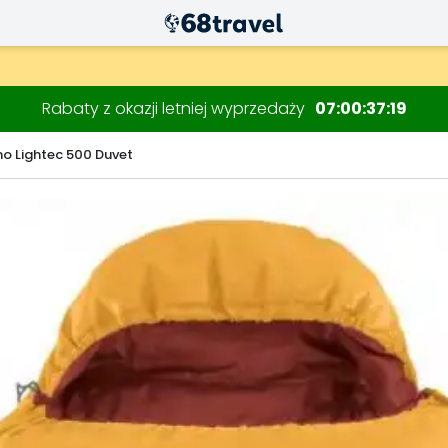
Rabaty z okazji letniej wyprzedaży
07
00
37
18
no Lightec 500 Duvet
Wyszukaj