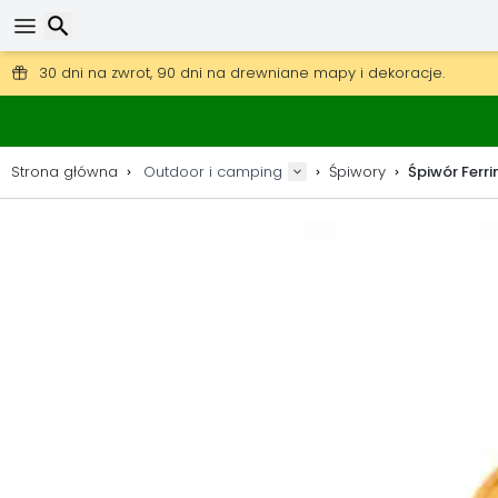
Darmowa wysyłka przy zamówieniach powyżej 345 zł.
30 dni na zwrot, 90 dni na drewniane mapy i dekoracje.
Najlepsze ceny na sprzęt outdoorowy i akcesoria.
Wyszukaj
Strona główna
Outdoor i camping
Śpiwory
Śpiwór Ferri