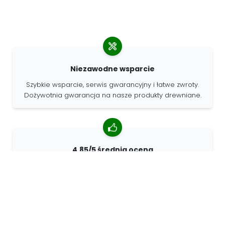
Niezawodne wsparcie
Szybkie wsparcie, serwis gwarancyjny i łatwe zwroty.
Dożywotnia gwarancja na nasze produkty drewniane.
4.85/5 średnia ocena
Ponad 7400 recenzji od klientów z całego świata. 98%
klientów nas poleca.