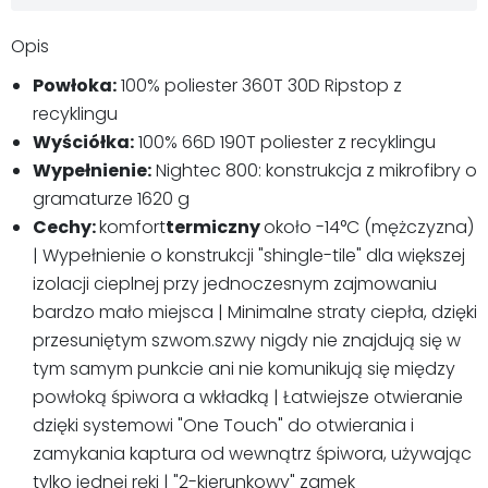
Opis
Powłoka:
100% poliester 360T 30D Ripstop z
recyklingu
Wyściółka:
100% 66D 190T poliester z recyklingu
Wypełnienie:
Nightec 800: konstrukcja z mikrofibry o
gramaturze 1620 g
Cechy:
komfort
termiczny
około -14°C (mężczyzna)
| Wypełnienie o konstrukcji "shingle-tile" dla większej
izolacji cieplnej przy jednoczesnym zajmowaniu
bardzo mało miejsca | Minimalne straty ciepła, dzięki
przesuniętym szwom.szwy nigdy nie znajdują się w
tym samym punkcie ani nie komunikują się między
powłoką śpiwora a wkładką | Łatwiejsze otwieranie
dzięki systemowi "One Touch" do otwierania i
zamykania kaptura od wewnątrz śpiwora, używając
tylko jednej ręki | "2-kierunkowy" zamek