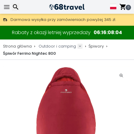
0
Darmowa wysyłka przy zamówieniach powyżej 345 zł.
30 dni na zwrot, 90 dni na drewniane mapy i dekoracje.
Wyszukaj
Najlepsze ceny na sprzęt outdoorowy i akcesoria.
Rabaty z okazji letniej wyprzedaży
06
16
08
04
Strona główna
Outdoor i camping
Śpiwory
Śpiwór Ferrino Nightec 800
Wyszukaj