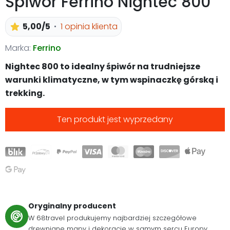
Śpiwór Ferrino Nightec 800
5,00/5
1 opinia klienta
Marka:
Ferrino
Nightec 800 to idealny śpiwór na trudniejsze
warunki klimatyczne, w tym wspinaczkę górską i
trekking.
Ten produkt jest wyprzedany
Oryginalny producent
W 68travel produkujemy najbardziej szczegółowe
drewniane mapy i dekoracje w samym sercu Europy.