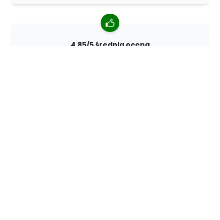
4.85/5 średnia ocena
Ponad 7400 recenzji od klientów z całego świata. 98%
klientów nas poleca.
Spersonalizowane zamówienia
68travel jest oryginalnym producentem, co oznacza, że
możemy szybko tworzyć spersonalizowane
zamówienia.
Żyjemy dla przygody