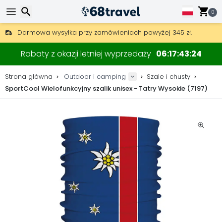
0
Darmowa wysyłka przy zamówieniach powyżej 345 zł.
30 dni na zwrot, 90 dni na drewniane mapy i dekoracje.
Wyszukaj
Najlepsze ceny na sprzęt outdoorowy i akcesoria.
Rabaty z okazji letniej wyprzedaży
06
17
43
23
Strona główna
Outdoor i camping
Szale i chusty
SportCool Wielofunkcyjny szalik unisex - Tatry Wysokie (7197)
Wyszukaj