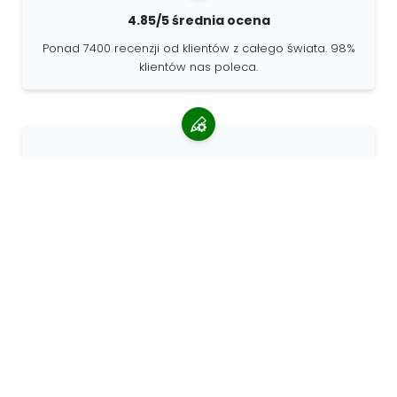
4.85/5 średnia ocena
Ponad 7400 recenzji od klientów z całego świata. 98%
klientów nas poleca.
Spersonalizowane zamówienia
68travel jest oryginalnym producentem, co oznacza, że
możemy szybko tworzyć spersonalizowane
zamówienia.
Żyjemy dla przygody
W 68travel uwielbiamy podróżować i odkrywać.
Staramy się używać naturalnych materiałów
pochodzących z recyklingu i ograniczać zużycie