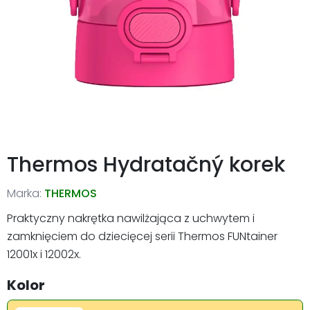
Thermos Hydratačný korek
Marka:
THERMOS
Praktyczny nakrętka nawilżająca z uchwytem i
zamknięciem do dziecięcej serii Thermos FUNtainer
12001x i 12002x.
Kolor