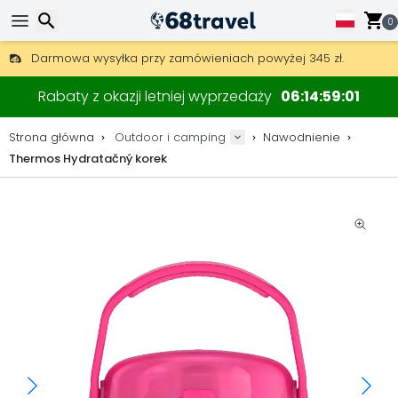
0
Darmowa wysyłka przy zamówieniach powyżej 345 zł.
30 dni na zwrot, 90 dni na drewniane mapy i dekoracje.
Wyszukaj
Najlepsze ceny na sprzęt outdoorowy i akcesoria.
Rabaty z okazji letniej wyprzedaży
06
14
59
00
Strona główna
Outdoor i camping
Nawodnienie
Thermos Hydratačný korek
Wyszukaj