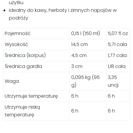
użytku
Idealny do kawy, herbaty i zimnych napojów w
podróży
Pojemność
0,15 l (150 ml)
5,07 fl oz
Wysokość
14,5 cm
5,71 cala
Średnica (korpus)
4,5 cm
1,77 cala
Średnica gardła
3 cm
1,18 cala
0,095 kg (95
3,35
Waga
g)
uncji
Utrzymuje temperaturę
6 h
6 h
Utrzymuje niską
6 h
6 h
temperaturę