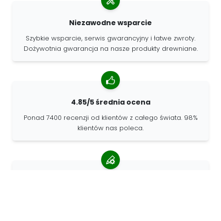
Niezawodne wsparcie
Szybkie wsparcie, serwis gwarancyjny i łatwe zwroty.
Dożywotnia gwarancja na nasze produkty drewniane.
4.85/5 średnia ocena
Ponad 7400 recenzji od klientów z całego świata. 98%
klientów nas poleca.
Spersonalizowane zamówienia
68travel jest oryginalnym producentem, co oznacza, że
możemy szybko tworzyć spersonalizowane
zamówienia.