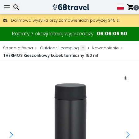
0
Darmowa wysyłka przy zamówieniach powyżej 345 zł.
30 dni na zwrot, 90 dni na drewniane mapy i dekoracje.
Wyszukaj
Najlepsze ceny na sprzęt outdoorowy i akcesoria.
Rabaty z okazji letniej wyprzedaży
06
06
05
50
Strona główna
Outdoor i camping
Nawodnienie
THERMOS Kieszonkowy kubek termiczny 150 ml
Wyszukaj