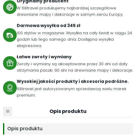
Oryginalny producent
W 68travel produkujemy najbardziej szczegółowe
drewniane mapy i dekoracje w samym sercu Europy.
Darmowa wysyłka od 345 zł
100 stylów w magazynie. Wysyłka na cały świat w ciągu 24
godzin lub tego samego dnia. Dostępna wysyłka
ekspresowa.
Łatwe zwroty i wymiany
Zwroty i wymiany są akceptowane przez 30 dni od daty
otrzymania paczki. 90 dni na drewniane mapy i dekoracje.
Wysokiej jakości produkty i akcesoria podróżne.
68travel jest autoryzowanym sprzedawcą wielu marek
premium.
Opis produktu
Opis produktu