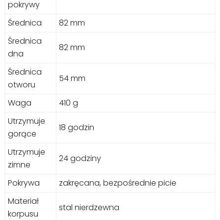
pokrywy
Średnica
82 mm
Średnica
82 mm
dna
Średnica
54 mm
otworu
Waga
410 g
Utrzymuje
18 godzin
gorące
Utrzymuje
24 godziny
zimne
Pokrywa
zakręcana, bezpośrednie picie
Materiał
stal nierdzewna
korpusu