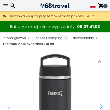
0
Darmowa wysyłka przy zamówieniach powyżej 345 zł.
30 dni na zwrot, 90 dni na drewniane mapy i dekoracje.
Wyszukaj
Najlepsze ceny na sprzęt outdoorowy i akcesoria.
Rabaty z okazji letniej wyprzedaży
06
07
41
02
Strona główna
Outdoor i camping
Nawodnienie
Thermos Mobilny termos 710 ml
Wyszukaj