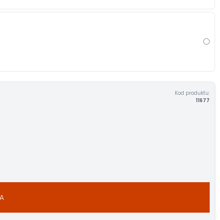
Kod produktu:
11677
A