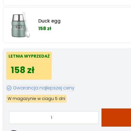
Duck egg
158 zł
LETNIA WYPRZEDAŻ
158 zł
Gwarancja najlepszej ceny
W magazynie w ciagu 5 dni