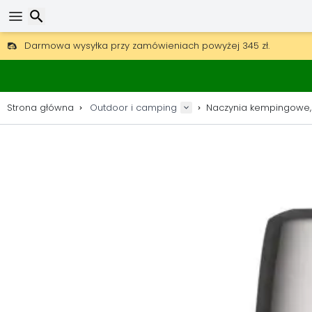
Darmowa wysyłka przy zamówieniach powyżej 345 zł.
30 dni na zwrot, 90 dni na drewniane mapy i dekoracje.
Wyszukaj
Najlepsze ceny na sprzęt outdoorowy i akcesoria.
Strona główna
Outdoor i camping
Naczynia kempingowe,