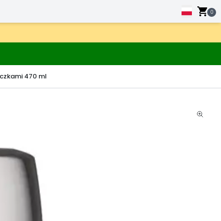
0
eczkami 470 ml