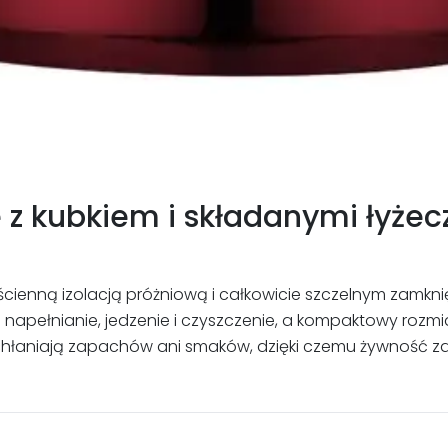
z kubkiem i składanymi łyżec
ścienną izolacją próżniową i całkowicie szczelnym zamk
ia napełnianie, jedzenie i czyszczenie, a kompaktowy rozm
pochłaniają zapachów ani smaków, dzięki czemu żywność z