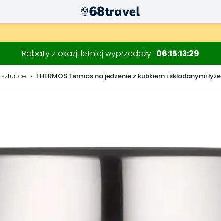
Rabaty z okazji letniej wyprzedaży
06
15
13
28
 sztućce
THERMOS Termos na jedzenie z kubkiem i składanymi łyż
Wyszukaj