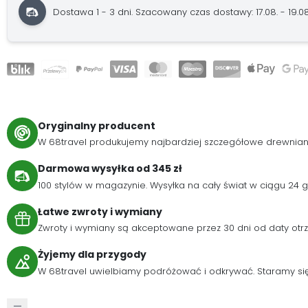
Dostawa 1 - 3 dni.
Szacowany czas dostawy: 17.08. - 19.08
Oryginalny producent
W 68travel produkujemy najbardziej szczegółowe drewnia
Darmowa wysyłka od 345 zł
100 stylów w magazynie. Wysyłka na cały świat w ciągu 24
Łatwe zwroty i wymiany
Zwroty i wymiany są akceptowane przez 30 dni od daty otr
Żyjemy dla przygody
W 68travel uwielbiamy podróżować i odkrywać. Staramy się 