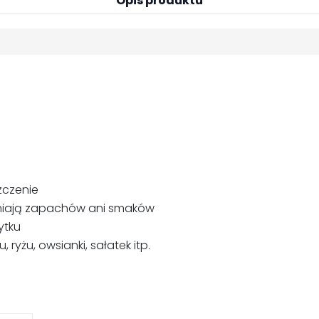
Opis produktu
zczenie
łaniają zapachów ani smaków
ytku
yżu, owsianki, sałatek itp.