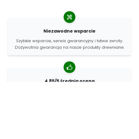
Niezawodne wsparcie
Szybkie wsparcie, serwis gwarancyjny i łatwe zwroty.
Dożywotnia gwarancja na nasze produkty drewniane.
4.85/5 średnia ocena
Ponad 7400 recenzji od klientów z całego świata. 98%
klientów nas poleca.
Spersonalizowane zamówienia