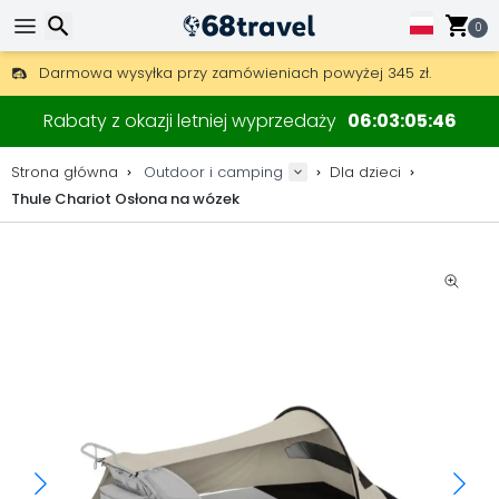
0
Darmowa wysyłka przy zamówieniach powyżej 345 zł.
30 dni na zwrot, 90 dni na drewniane mapy i dekoracje.
Wyszukaj
Najlepsze ceny na sprzęt outdoorowy i akcesoria.
Rabaty z okazji letniej wyprzedaży
06
03
05
46
Strona główna
Outdoor i camping
Dla dzieci
Thule Chariot Osłona na wózek
Wyszukaj