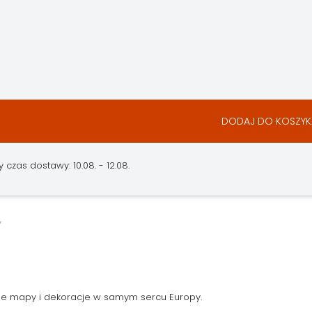
DODAJ DO KOSZYK
czas dostawy: 10.08. - 12.08.
ne mapy i dekoracje w samym sercu Europy.