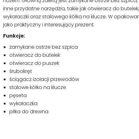
nożem. Główną zaletą jest zamykane ostrze bez szpica
inne przydatne narzędzia, takie jak otwieracz do butelek
wykałaczki oraz stalowego kółka na klucze. W opakowan
jako praktyczny i interesujący prezent.
Funkcje:
zamykane ostrze bez szpica
otwieracz do butelek
otwieracz do puszek
śrubokręt
ściągacz izolacji przewodów
stalowe kółko na klucze
pęseta
wykałaczka
piłka do drewna