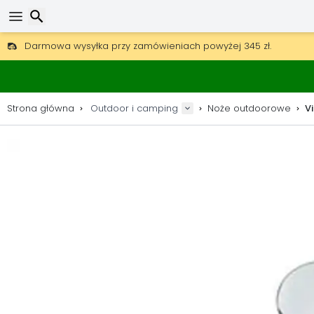
Darmowa wysyłka przy zamówieniach powyżej 345 zł.
30 dni na zwrot, 90 dni na drewniane mapy i dekoracje.
Wyszukaj
Najlepsze ceny na sprzęt outdoorowy i akcesoria.
Strona główna
Outdoor i camping
Noże outdoorowe
Vi