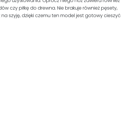
nego użytkowania. Oprócz niego nóż zawiera również
odów czy piłkę do drewna. Nie brakuje również pęsety,
na szyję, dzięki czemu ten model jest gotowy cieszyć