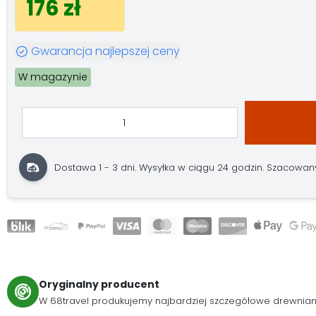
176 zł
Gwarancja najlepszej ceny
W magazynie
Dostawa 1 - 3 dni.
Wysyłka w ciągu 24 godzin.
Szacowany 
Oryginalny producent
W 68travel produkujemy najbardziej szczegółowe drewnia