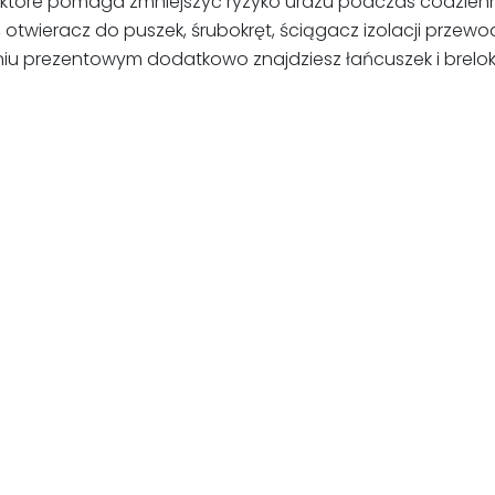
, które pomaga zmniejszyć ryzyko urazu podczas codzien
, otwieracz do puszek, śrubokręt, ściągacz izolacji przew
iu prezentowym dodatkowo znajdziesz łańcuszek i brelok 