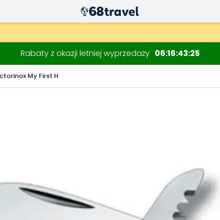
Rabaty z okazji letniej wyprzedaży
06
16
43
24
ctorinox My First H
Wyszukaj