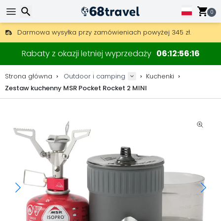
0
Darmowa wysyłka przy zamówieniach powyżej 345 zł.
30 dni na zwrot, 90 dni na drewniane mapy i dekoracje.
Wyszukaj
Najlepsze ceny na sprzęt outdoorowy i akcesoria.
Rabaty z okazji letniej wyprzedaży
06
12
56
16
Strona główna
Outdoor i camping
Kuchenki
Zestaw kuchenny MSR Pocket Rocket 2 MINI
Wyszukaj