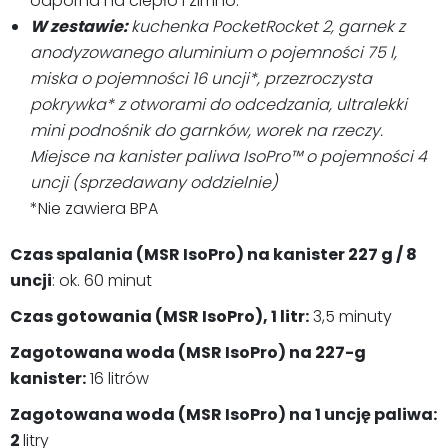
odporna na ciepło i zimno.
W zestawie:
kuchenka PocketRocket 2, garnek z
anodyzowanego aluminium o pojemności 75 l,
miska o pojemności 16 uncji*, przezroczysta
pokrywka* z otworami do odcedzania, ultralekki
mini podnośnik do garnków, worek na rzeczy.
Miejsce na kanister paliwa IsoPro™ o pojemności 4
uncji (sprzedawany oddzielnie)
*Nie zawiera BPA
Czas spalania (MSR IsoPro) na kanister 227 g / 8
uncji
:
ok. 60 minut
Czas gotowania (MSR IsoPro), 1 litr:
3,5 minuty
Zagotowana woda (MSR IsoPro) na 227-g
kanister:
16 litrów
Zagotowana woda (MSR IsoPro) na 1 uncję paliwa:
2
litry