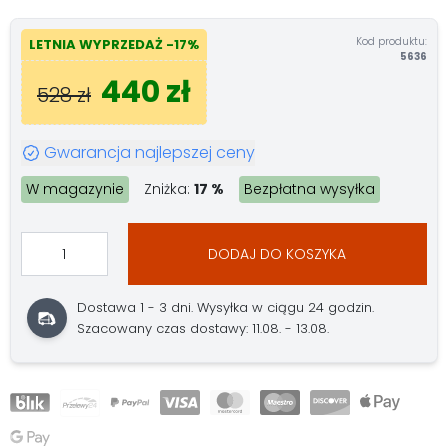
Kod produktu:
LETNIA WYPRZEDAŻ -17%
5636
440 zł
528 zł
Gwarancja najlepszej ceny
W magazynie
Zniżka:
17 %
Bezpłatna wysyłka
DODAJ DO KOSZYKA
Dostawa 1 - 3 dni. Wysyłka w ciągu 24 godzin.
Szacowany czas dostawy: 11.08. - 13.08.