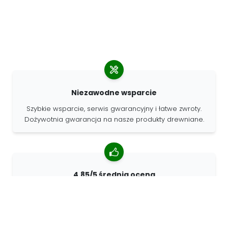
Niezawodne wsparcie
Szybkie wsparcie, serwis gwarancyjny i łatwe zwroty.
Dożywotnia gwarancja na nasze produkty drewniane.
4.85/5 średnia ocena
Ponad 7400 recenzji od klientów z całego świata. 98%
klientów nas poleca.