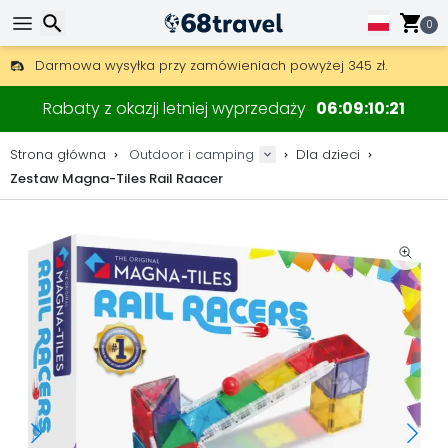
0
Darmowa wysyłka przy zamówieniach powyżej 345 zł.
30 dni na zwrot, 90 dni na drewniane mapy i dekoracje.
Najlepsze ceny na sprzęt outdoorowy i akcesoria.
Wyszukaj
Rabaty z okazji letniej wyprzedaży
06
09
10
20
Strona główna
Outdoor i camping
Dla dzieci
Zestaw Magna-Tiles Rail Raacer
Wyszukaj