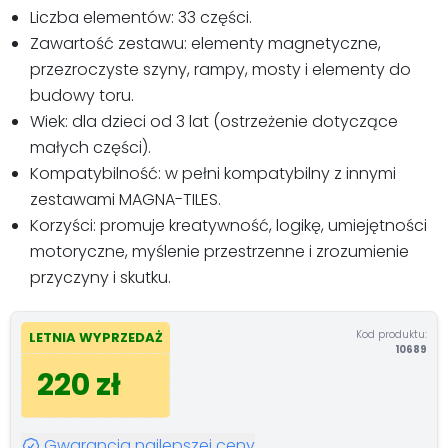
Liczba elementów: 33 części.
Zawartość zestawu: elementy magnetyczne,
przezroczyste szyny, rampy, mosty i elementy do
budowy toru.
Wiek: dla dzieci od 3 lat (ostrzeżenie dotyczące
małych części).
Kompatybilność: w pełni kompatybilny z innymi
zestawami MAGNA-TILES.
Korzyści: promuje kreatywność, logikę, umiejętności
motoryczne, myślenie przestrzenne i zrozumienie
przyczyny i skutku.
Kod produktu:
LETNIA WYPRZEDAŻ
10689
220 zł
Gwarancja najlepszej ceny