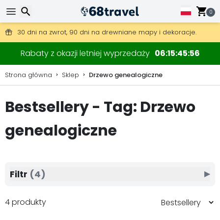
0
Darmowa wysyłka przy zamówieniach powyżej 345 zł.
30 dni na zwrot, 90 dni na drewniane mapy i dekoracje.
Wyszukaj
Rabaty z okazji letniej wyprzedaży
06
15
45
55
Strona główna
Sklep
Drzewo genealogiczne
Bestsellery - Tag: Drzewo
Wyszukaj
genealogiczne
Filtr
(4)
▶
4 produkty