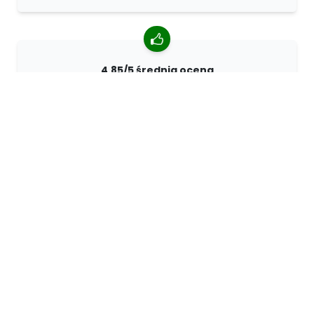
4.85/5 średnia ocena
Ponad 7400 recenzji od klientów z całego świata. 98%
klientów nas poleca.
Spersonalizowane zamówienia
68travel jest oryginalnym producentem, co oznacza, że
możemy szybko tworzyć spersonalizowane
zamówienia.
Żyjemy dla przygody