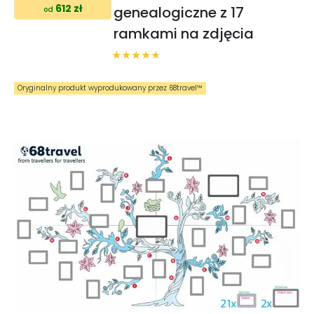
612 zł
genealogiczne z 17
od
ramkami na zdjęcia
Oryginalny produkt wyprodukowany przez 68travel™️