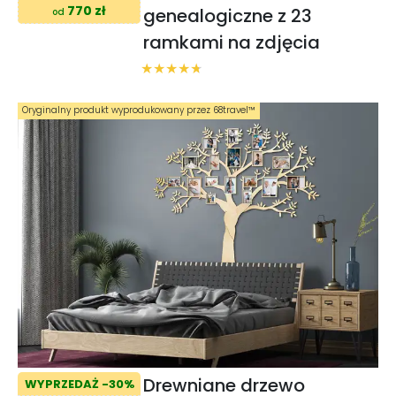
770 zł
genealogiczne z 23
od
ramkami na zdjęcia
Oryginalny produkt wyprodukowany przez 68travel™️
Drewniane drzewo
WYPRZEDAŻ -30%