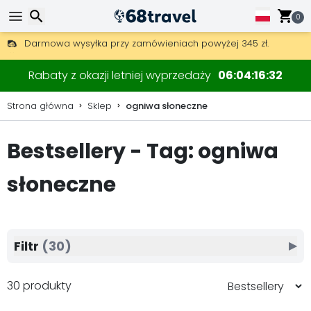
0
Darmowa wysyłka przy zamówieniach powyżej 345 zł.
30 dni na zwrot, 90 dni na drewniane mapy i dekoracje.
Wyszukaj
Rabaty z okazji letniej wyprzedaży
06
04
16
30
Strona główna
Sklep
ogniwa słoneczne
Bestsellery - Tag: ogniwa
Wyszukaj
słoneczne
Filtr
(30)
▶
30 produkty