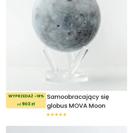
Samoobracający się
WYPRZEDAŻ -18%
903 zł
globus MOVA Moon
od