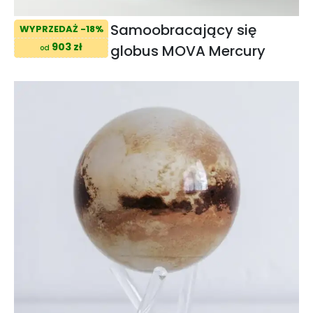
Samoobracający się
WYPRZEDAŻ -18%
903 zł
globus MOVA Mercury
od