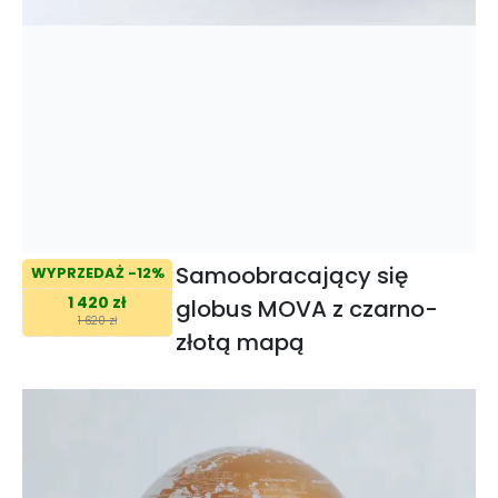
Samoobracający się
WYPRZEDAŻ -12%
1 420 zł
globus MOVA z czarno-
1 620 zł
złotą mapą