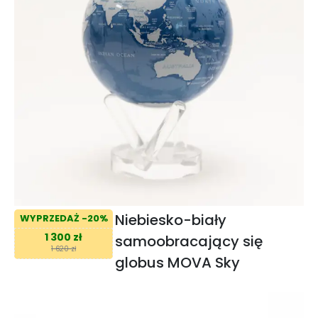
Niebiesko-biały
WYPRZEDAŻ -20%
1 300 zł
samoobracający się
1 620 zł
globus MOVA Sky