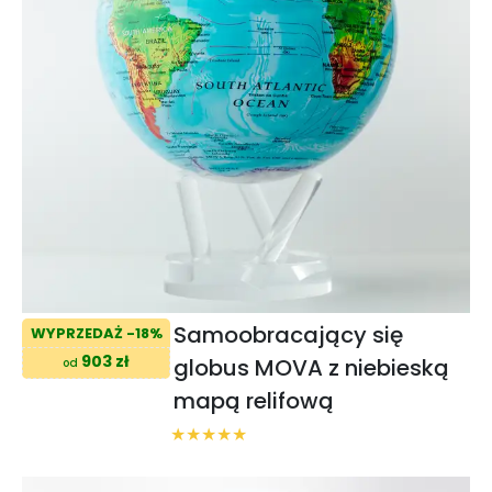
Samoobracający się
WYPRZEDAŻ -18%
903 zł
globus MOVA z niebieską
od
mapą relifową