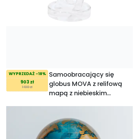
Samoobracający się
WYPRZEDAŻ -18%
903 zł
globus MOVA z relifową
1 100 zł
mapą z niebieskim
połyskiem