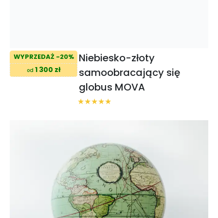
Niebiesko-złoty
WYPRZEDAŻ -20%
1 300 zł
samoobracający się
od
globus MOVA