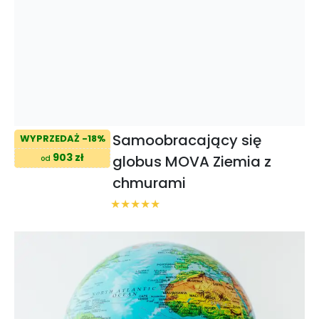
Samoobracający się
WYPRZEDAŻ -18%
903 zł
globus MOVA Ziemia z
od
chmurami