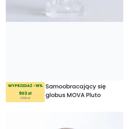
Samoobracający się
WYPRZEDAŻ -18%
903 zł
globus MOVA Pluto
1 100 zł