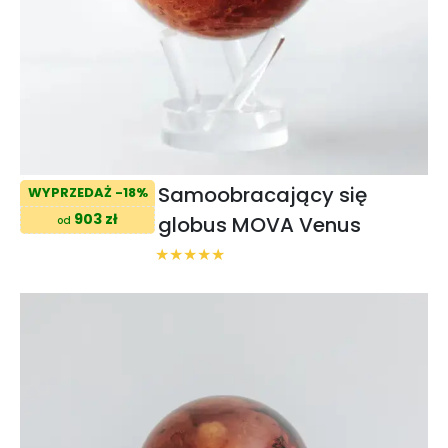
Samoobracający się
WYPRZEDAŻ -18%
903 zł
globus MOVA Venus
od