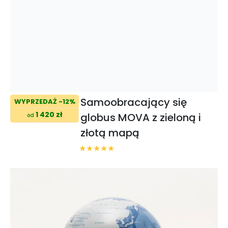
Samoobracający się
WYPRZEDAŻ -12%
1 420 zł
globus MOVA z zieloną i
od
złotą mapą