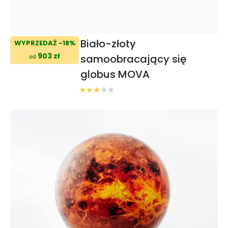
Biało-złoty
WYPRZEDAŻ -18%
903 zł
samoobracający się
od
globus MOVA