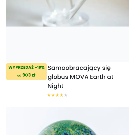
Samoobracający się
WYPRZEDAŻ -18%
903 zł
globus MOVA Earth at
od
Night