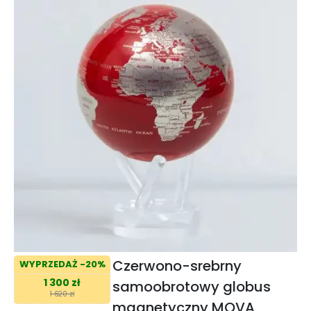
Czerwono-srebrny
WYPRZEDAŻ -20%
1 300 zł
samoobrotowy globus
1 620 zł
magnetyczny MOVA