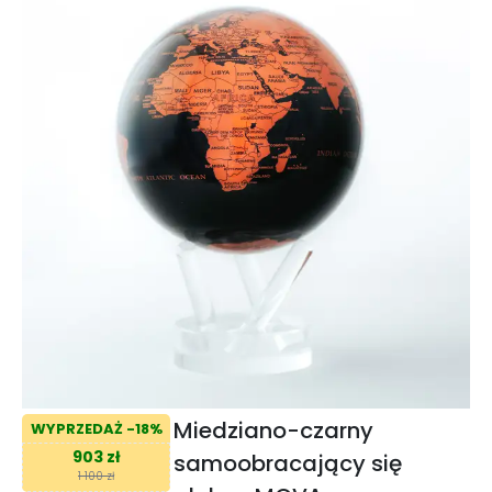
Miedziano-czarny
WYPRZEDAŻ -18%
903 zł
samoobracający się
1 100 zł