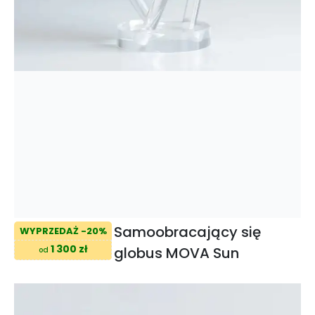
Samoobracający się
WYPRZEDAŻ -20%
1 300 zł
globus MOVA Sun
od