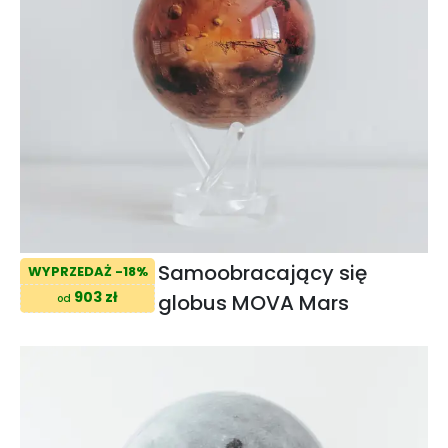
Samoobracający się
WYPRZEDAŻ -18%
903 zł
globus MOVA Mars
od