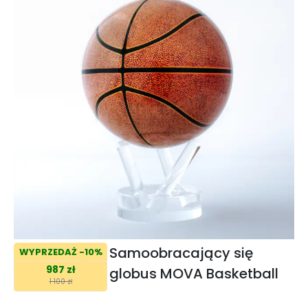
Samoobracający się
WYPRZEDAŻ -10%
987 zł
globus MOVA Basketball
1 100 zł