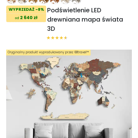
Podświetlenie LED
WYPRZEDAŻ -8%
2 640 zł
drewniana mapa świata
od
3D
Oryginalny produkt wyprodukowany przez 68travel™️