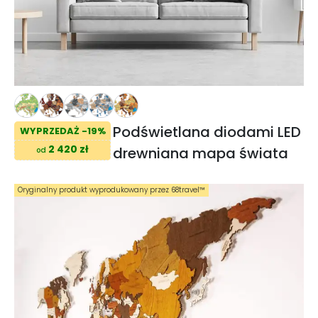
Podświetlana diodami LED
WYPRZEDAŻ -19%
2 420 zł
drewniana mapa świata
od
Oryginalny produkt wyprodukowany przez 68travel™️