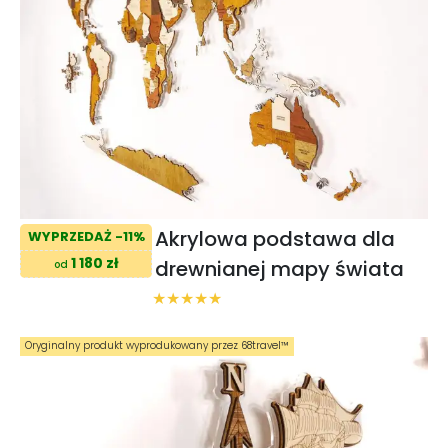
Akrylowa podstawa dla
WYPRZEDAŻ -11%
1 180 zł
drewnianej mapy świata
od
Oryginalny produkt wyprodukowany przez 68travel™️