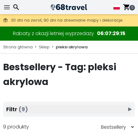
0
Darmowa wysyłka przy zamówieniach powyżej 345 zł.
30 dni na zwrot, 90 dni na drewniane mapy i dekoracje.
Wyszukaj
Rabaty z okazji letniej wyprzedaży
06
07
29
13
Strona główna
Sklep
pleksi akrylowa
Bestsellery - Tag: pleksi
Wyszukaj
akrylowa
Filtr
(9)
▶
9 produkty