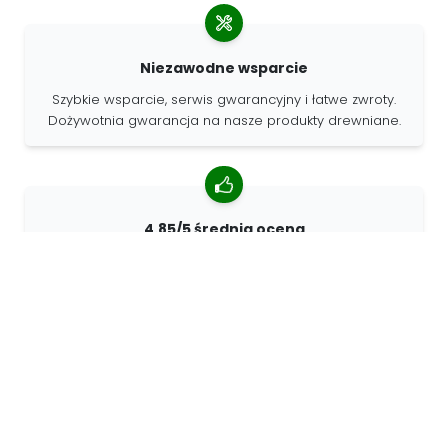
Niezawodne wsparcie
Szybkie wsparcie, serwis gwarancyjny i łatwe zwroty.
Dożywotnia gwarancja na nasze produkty drewniane.
4.85/5 średnia ocena
Ponad 7400 recenzji od klientów z całego świata. 98%
klientów nas poleca.
Spersonalizowane zamówienia
68travel jest oryginalnym producentem, co oznacza, że
możemy szybko tworzyć spersonalizowane