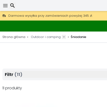
Darmowa wysyłka przy zamówieniach powyżej 345 zł.
30 dni na zwrot, 90 dni na drewniane mapy i dekoracje.
Najlepsze ceny na sprzęt outdoorowy i akcesoria.
Wyszukaj
Strona główna
Outdoor i camping
Śniadanie
Filtr
(11)
11 produkty