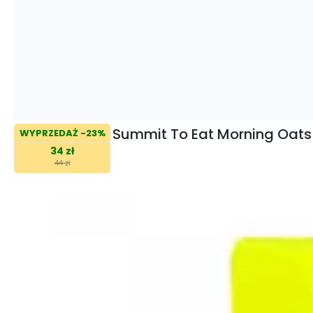
Summit To Eat Morning Oats
WYPRZEDAŻ -23%
34 zł
44 zł