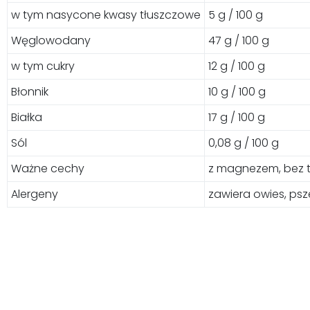
w tym nasycone kwasy tłuszczowe
5 g / 100 g
Węglowodany
47 g / 100 g
w tym cukry
12 g / 100 g
Błonnik
10 g / 100 g
Białka
17 g / 100 g
Sól
0,08 g / 100 g
Ważne cechy
z magnezem, bez 
Alergeny
zawiera owies, psze