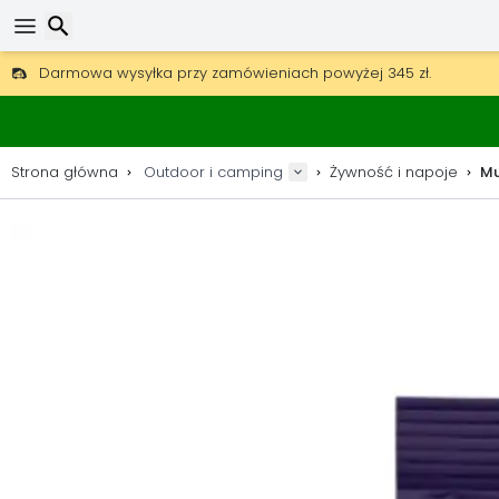
Darmowa wysyłka przy zamówieniach powyżej 345 zł.
30 dni na zwrot, 90 dni na drewniane mapy i dekoracje.
Wyszukaj
Najlepsze ceny na sprzęt outdoorowy i akcesoria.
Strona główna
Outdoor i camping
Żywność i napoje
Mu