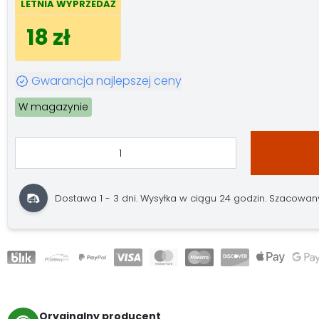
LETNIA WYPRZEDAŻ
18 zł
Gwarancja najlepszej ceny
W magazynie
Dostawa 1 - 3 dni. Wysyłka w ciągu 24 godzin. Szacowany 
Oryginalny producent