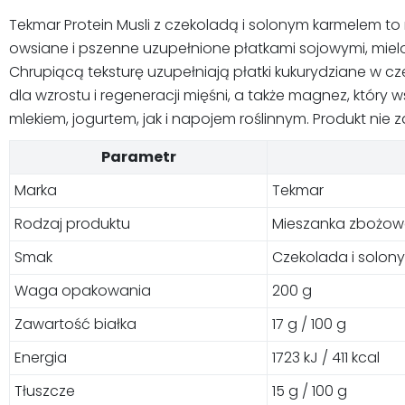
Tekmar Protein Musli z czekoladą i solonym karmelem to
owsiane i pszenne uzupełnione płatkami sojowymi, miel
Chrupiącą teksturę uzupełniają płatki kukurydziane w c
dla wzrostu i regeneracji mięśni, a także magnez, który
mlekiem, jogurtem, jak i napojem roślinnym. Produkt ni
Parametr
Marka
Tekmar
Rodzaj produktu
Mieszanka zbożowa
Smak
Czekolada i solony
Waga opakowania
200 g
Zawartość białka
17 g / 100 g
Energia
1723 kJ / 411 kcal
Tłuszcze
15 g / 100 g