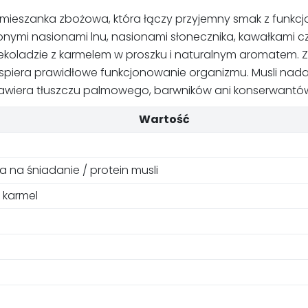
 mieszanka zbożowa, która łączy przyjemny smak z funkcj
onymi nasionami lnu, nasionami słonecznika, kawałkami c
zekoladzie z karmelem w proszku i naturalnym aromatem. Za
 wspiera prawidłowe funkcjonowanie organizmu. Musli nadaj
e zawiera tłuszczu palmowego, barwników ani konserwantó
Wartość
 na śniadanie / protein musli
 karmel