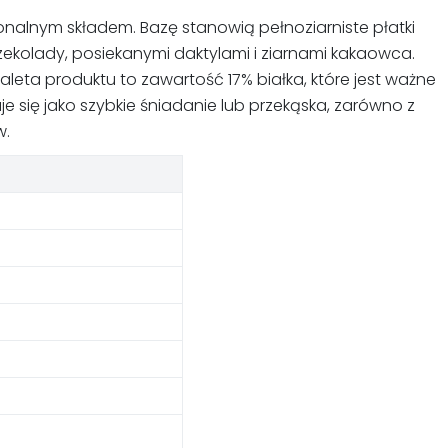
onalnym składem. Bazę stanowią pełnoziarniste płatki
zekolady, posiekanymi daktylami i ziarnami kakaowca.
leta produktu to zawartość 17% białka, które jest ważne
e się jako szybkie śniadanie lub przekąska, zarówno z
w.