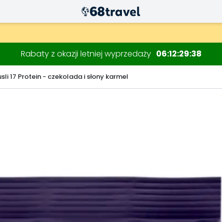
Rabaty z okazji letniej wyprzedaży
06
12
29
37
sli 17 Protein - czekolada i słony karmel
Wyszukaj