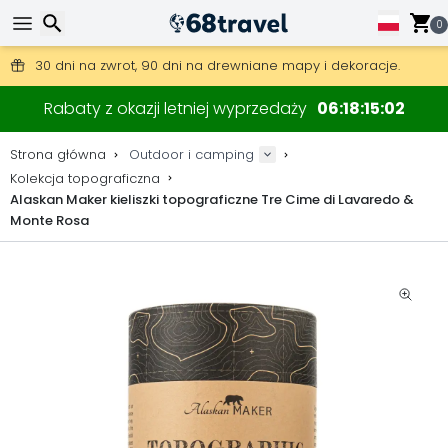
0
Darmowa wysyłka przy zamówieniach powyżej 345 zł.
30 dni na zwrot, 90 dni na drewniane mapy i dekoracje.
Najlepsze ceny na sprzęt outdoorowy i akcesoria.
Wyszukaj
Rabaty z okazji letniej wyprzedaży
06
18
15
00
Strona główna
Outdoor i camping
Kolekcja topograficzna
Alaskan Maker kieliszki topograficzne Tre Cime di Lavaredo &
Monte Rosa
Wyszukaj