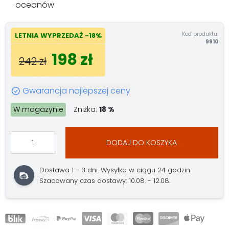
oceanów
Kod produktu:
LETNIA WYPRZEDAŻ -18%
9910
198 zł
242 zł
Gwarancja najlepszej ceny
W magazynie
Zniżka:
18 %
DODAJ DO KOSZYKA
Dostawa 1 - 3 dni. Wysyłka w ciągu 24 godzin.
Szacowany czas dostawy: 10.08. - 12.08.