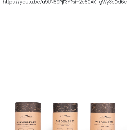
https://youtu.be/u9UN89PjF3Y?si=2e80AK_gWy3cDd6c