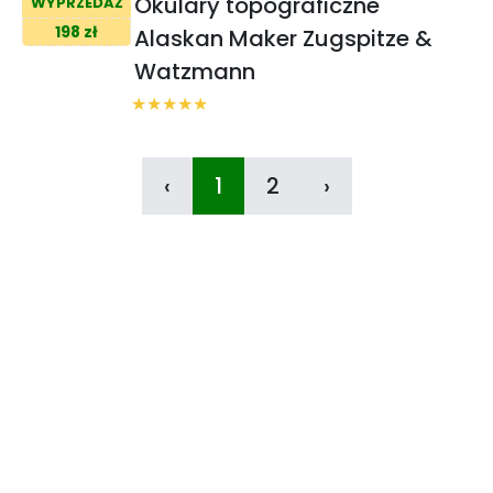
Okulary topograficzne
WYPRZEDAŻ
198 zł
Alaskan Maker Zugspitze &
Watzmann
‹
1
2
›