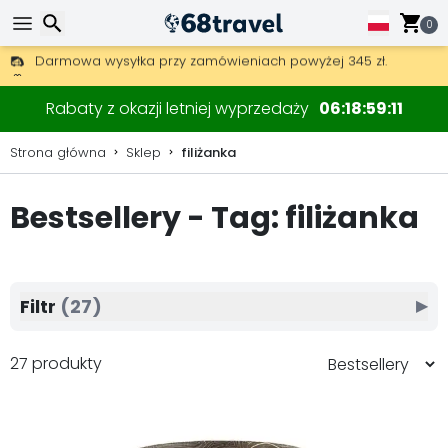
0
Darmowa wysyłka przy zamówieniach powyżej 345 zł.
30 dni na zwrot, 90 dni na drewniane mapy i dekoracje.
Wyszukaj
Rabaty z okazji letniej wyprzedaży
06
18
59
09
Strona główna
Sklep
filiżanka
Bestsellery - Tag: filiżanka
Wyszukaj
Filtr
(27)
▶
27 produkty