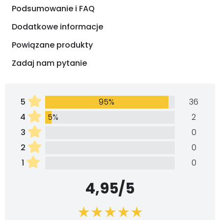
Podsumowanie i FAQ
Dodatkowe informacje
Powiązane produkty
Zadaj nam pytanie
5
95%
36
4
5%
2
3
0
2
0
1
0
4,95/5