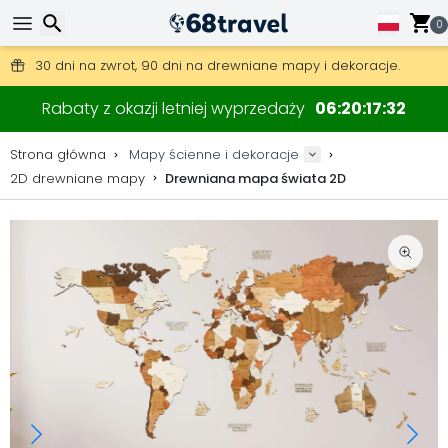
0
Darmowa wysyłka przy zamówieniach powyżej 345 zł.
30 dni na zwrot, 90 dni na drewniane mapy i dekoracje.
Oryginalny producent map i dekoracji.
Wyszukaj
Rabaty z okazji letniej wyprzedaży
06
20
17
31
Strona główna
Mapy ścienne i dekoracje
2D drewniane mapy
Drewniana mapa świata 2D
Wyszukaj