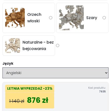
Orzech
Szary
włoski
Naturalne - bez
bejcowania
Język
Kod produktu:
LETNIA WYPRZEDAŻ
-23%
7635
876 zł
1 140 zł