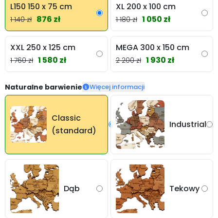
L150 150 x 75 cm
XL 200 x 100 cm
876 zł
1 050 zł
1 140 zł
1 180 zł
XXL 250 x 125 cm
MEGA 300 x 150 cm
1 580 zł
1 930 zł
1 760 zł
2 200 zł
Naturalne barwienie
Więcej informacji
Classic
Industrial
(standard)
Dąb
Tekowy