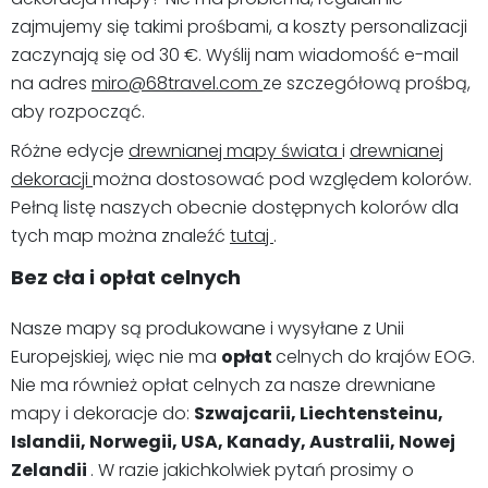
zajmujemy się takimi prośbami, a koszty personalizacji
zaczynają się od 30 €. Wyślij nam wiadomość e-mail
na adres
miro@68travel.com
ze szczegółową prośbą,
aby rozpocząć.
Różne edycje
drewnianej mapy świata
i
drewnianej
dekoracji
można dostosować pod względem kolorów.
Pełną listę naszych obecnie dostępnych kolorów dla
tych map można znaleźć
tutaj
.
Bez cła i opłat celnych
Nasze mapy są produkowane i wysyłane z Unii
Europejskiej, więc nie ma
opłat
celnych do krajów EOG.
Nie ma również opłat celnych za nasze drewniane
mapy i dekoracje do:
Szwajcarii, Liechtensteinu,
Islandii, Norwegii, USA, Kanady, Australii, Nowej
Zelandii
. W razie jakichkolwiek pytań prosimy o