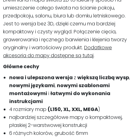
umieszczenie całego świata na ścianie pokoju,
przedpokoju, salonu, biura lub domku letniskowego.
Jest to wersja bez 3D, dzięki czemu ma bardziej
kompaktowy i czysty wygląd. Połączenie cięcia,
grawerowania i ręcznego barwienia i klejenia tworzy
oryginalny i wartościowy produkt.
Dodatkowe
akcesoria do mapy dostępne są tutaj
.
Główne cechy
nowa i ulepszona wersja
z
większą liczbą wysp
,
nowymi językami
,
nowymi szablonami
montażowymi
i
łatwymi do wykonania
instrukcjami
4 rozmiary map
(L150, XL, XXL, MEGA
)
najbardziej szczegółowe mapy o kompaktowej,
płaskiej 2-warstwowej konstrukcji
6 różnych kolorów, grubość 6mm