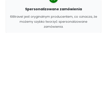
Spersonalizowane zamówienia
68travel jest oryginalnym producentem, co oznacza, że
możemy szybko tworzyć spersonalizowane
zamówienia.
Żyjemy dla przygody
W 68travel uwielbiamy podróżować i odkrywać.
Staramy się używać naturalnych materiałów
pochodzących z recyklingu i ograniczać zużycie
plastiku.
68travel dookoła świata »